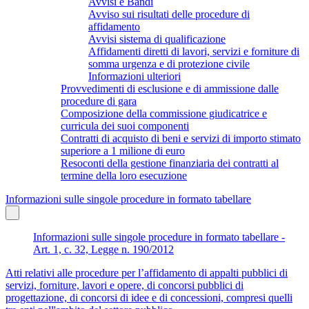
Avvisi e Bandi
Avviso sui risultati delle procedure di
affidamento
Avvisi sistema di qualificazione
Affidamenti diretti di lavori, servizi e forniture di
somma urgenza e di protezione civile
Informazioni ulteriori
Provvedimenti di esclusione e di ammissione dalle
procedure di gara
Composizione della commissione giudicatrice e
curricula dei suoi componenti
Contratti di acquisto di beni e servizi di importo stimato
superiore a 1 milione di euro
Resoconti della gestione finanziaria dei contratti al
termine della loro esecuzione
Informazioni sulle singole procedure in formato tabellare
Informazioni sulle singole procedure in formato tabellare -
Art. 1, c. 32, Legge n. 190/2012
Atti relativi alle procedure per l’affidamento di appalti pubblici di
servizi, forniture, lavori e opere, di concorsi pubblici di
progettazione, di concorsi di idee e di concessioni, compresi quelli