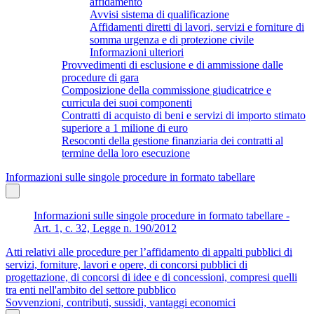
affidamento
Avvisi sistema di qualificazione
Affidamenti diretti di lavori, servizi e forniture di
somma urgenza e di protezione civile
Informazioni ulteriori
Provvedimenti di esclusione e di ammissione dalle
procedure di gara
Composizione della commissione giudicatrice e
curricula dei suoi componenti
Contratti di acquisto di beni e servizi di importo stimato
superiore a 1 milione di euro
Resoconti della gestione finanziaria dei contratti al
termine della loro esecuzione
Informazioni sulle singole procedure in formato tabellare
Informazioni sulle singole procedure in formato tabellare -
Art. 1, c. 32, Legge n. 190/2012
Atti relativi alle procedure per l’affidamento di appalti pubblici di
servizi, forniture, lavori e opere, di concorsi pubblici di
progettazione, di concorsi di idee e di concessioni, compresi quelli
tra enti nell'ambito del settore pubblico
Sovvenzioni, contributi, sussidi, vantaggi economici