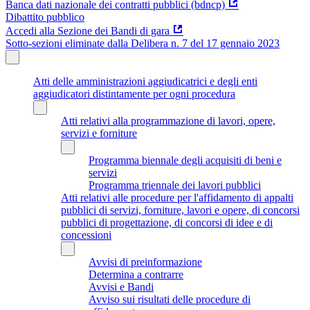
Banca dati nazionale dei contratti pubblici (bdncp)
Dibattito pubblico
Accedi alla Sezione dei Bandi di gara
Sotto-sezioni eliminate dalla Delibera n. 7 del 17 gennaio 2023
Atti delle amministrazioni aggiudicatrici e degli enti
aggiudicatori distintamente per ogni procedura
Atti relativi alla programmazione di lavori, opere,
servizi e forniture
Programma biennale degli acquisiti di beni e
servizi
Programma triennale dei lavori pubblici
Atti relativi alle procedure per l'affidamento di appalti
pubblici di servizi, forniture, lavori e opere, di concorsi
pubblici di progettazione, di concorsi di idee e di
concessioni
Avvisi di preinformazione
Determina a contrarre
Avvisi e Bandi
Avviso sui risultati delle procedure di