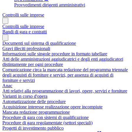
Provvedimenti dirigenti amministrativi
Controlli sulle imprese
Controlli sulle imprese
Bandi di gara e contratti
Documenti sul sistema di qualificazione
Gravi illeciti professionali
Informazioni sulle singole procedure in formato tabellare
Atti delle amministrazioni aggiudicatrici e degli enti aggiudicatori
distintamente per ogni procedure
Comunicazione circa la mancata redazione del programma triennale
degli acquisti di forniture e servizi, per assenza di acquisti di
forniture e servizi
Anac
Atti relativi alla programmazione di lavori, opere, servizi e forniture
Varianti in corso d'opera
Automatizzazione delle procedure
Acquisizione interesse realizzazione opere incompiute
Mancata redazione programmazione
Procedure di gara con sistemi di qualificazione
Procedure di gara regolamentate (settori speciali)
Progetti di investimento pubblico