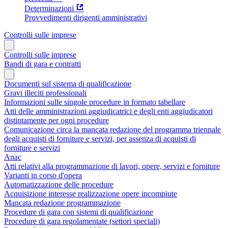
Determinazioni
Provvedimenti dirigenti amministrativi
Controlli sulle imprese
Controlli sulle imprese
Bandi di gara e contratti
Documenti sul sistema di qualificazione
Gravi illeciti professionali
Informazioni sulle singole procedure in formato tabellare
Atti delle amministrazioni aggiudicatrici e degli enti aggiudicatori
distintamente per ogni procedure
Comunicazione circa la mancata redazione del programma triennale
degli acquisti di forniture e servizi, per assenza di acquisti di
forniture e servizi
Anac
Atti relativi alla programmazione di lavori, opere, servizi e forniture
Varianti in corso d'opera
Automatizzazione delle procedure
Acquisizione interesse realizzazione opere incompiute
Mancata redazione programmazione
Procedure di gara con sistemi di qualificazione
Procedure di gara regolamentate (settori speciali)