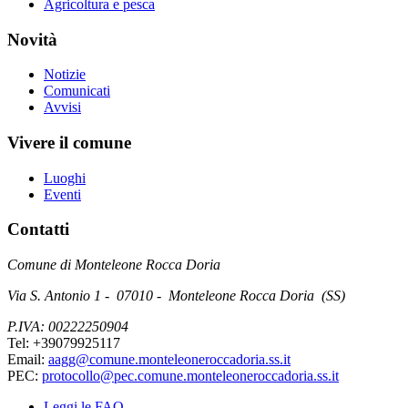
Agricoltura e pesca
Novità
Notizie
Comunicati
Avvisi
Vivere il comune
Luoghi
Eventi
Contatti
Comune di Monteleone Rocca Doria
Via S. Antonio 1 - 07010 - Monteleone Rocca Doria (SS)
P.IVA: 00222250904
Tel: +39079925117
Email:
aagg@comune.monteleoneroccadoria.ss.it
PEC:
protocollo@pec.comune.monteleoneroccadoria.ss.it
Leggi le FAQ