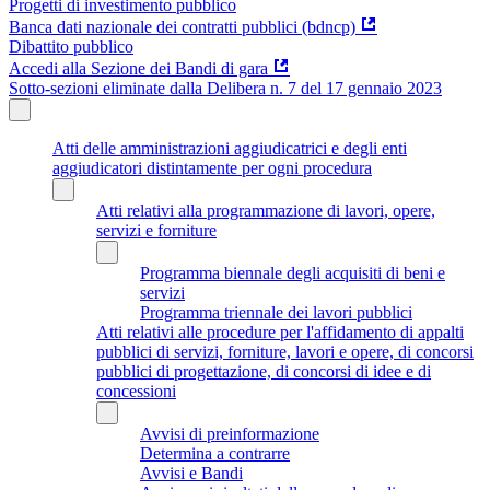
Progetti di investimento pubblico
Banca dati nazionale dei contratti pubblici (bdncp)
Dibattito pubblico
Accedi alla Sezione dei Bandi di gara
Sotto-sezioni eliminate dalla Delibera n. 7 del 17 gennaio 2023
Atti delle amministrazioni aggiudicatrici e degli enti
aggiudicatori distintamente per ogni procedura
Atti relativi alla programmazione di lavori, opere,
servizi e forniture
Programma biennale degli acquisiti di beni e
servizi
Programma triennale dei lavori pubblici
Atti relativi alle procedure per l'affidamento di appalti
pubblici di servizi, forniture, lavori e opere, di concorsi
pubblici di progettazione, di concorsi di idee e di
concessioni
Avvisi di preinformazione
Determina a contrarre
Avvisi e Bandi