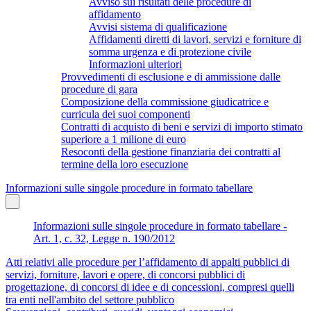
Avviso sui risultati delle procedure di
affidamento
Avvisi sistema di qualificazione
Affidamenti diretti di lavori, servizi e forniture di
somma urgenza e di protezione civile
Informazioni ulteriori
Provvedimenti di esclusione e di ammissione dalle
procedure di gara
Composizione della commissione giudicatrice e
curricula dei suoi componenti
Contratti di acquisto di beni e servizi di importo stimato
superiore a 1 milione di euro
Resoconti della gestione finanziaria dei contratti al
termine della loro esecuzione
Informazioni sulle singole procedure in formato tabellare
Informazioni sulle singole procedure in formato tabellare -
Art. 1, c. 32, Legge n. 190/2012
Atti relativi alle procedure per l’affidamento di appalti pubblici di
servizi, forniture, lavori e opere, di concorsi pubblici di
progettazione, di concorsi di idee e di concessioni, compresi quelli
tra enti nell'ambito del settore pubblico