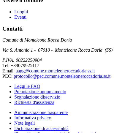
Vivere il comune
Luoghi
Eventi
Contatti
Comune di Monteleone Rocca Doria
Via S. Antonio 1 - 07010 - Monteleone Rocca Doria (SS)
P.IVA: 00222250904
Tel: +39079925117
Email:
aagg@comune.monteleoneroccadoria.ss.it
PEC:
protocollo@pec.comune.monteleoneroccadoria.ss.it
Leggi le FAQ
Prenotazione appuntamento
Segnalazione disservizio
Richiesta d'assistenza
Amministrazione trasparente
Informativa privacy
Note legali
Dichiarazione di accessibilità