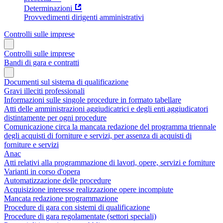
Determinazioni
Provvedimenti dirigenti amministrativi
Controlli sulle imprese
Controlli sulle imprese
Bandi di gara e contratti
Documenti sul sistema di qualificazione
Gravi illeciti professionali
Informazioni sulle singole procedure in formato tabellare
Atti delle amministrazioni aggiudicatrici e degli enti aggiudicatori
distintamente per ogni procedure
Comunicazione circa la mancata redazione del programma triennale
degli acquisti di forniture e servizi, per assenza di acquisti di
forniture e servizi
Anac
Atti relativi alla programmazione di lavori, opere, servizi e forniture
Varianti in corso d'opera
Automatizzazione delle procedure
Acquisizione interesse realizzazione opere incompiute
Mancata redazione programmazione
Procedure di gara con sistemi di qualificazione
Procedure di gara regolamentate (settori speciali)