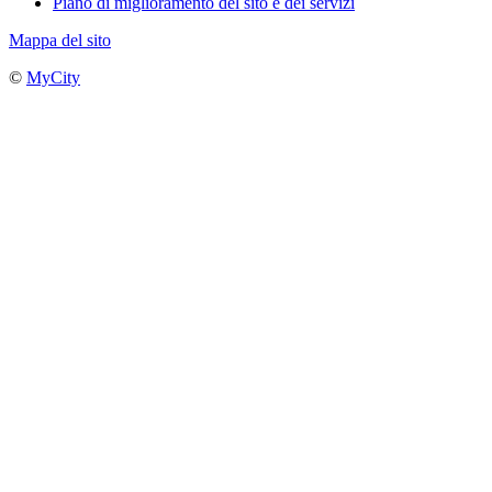
Piano di miglioramento del sito e dei servizi
Mappa del sito
©
MyCity