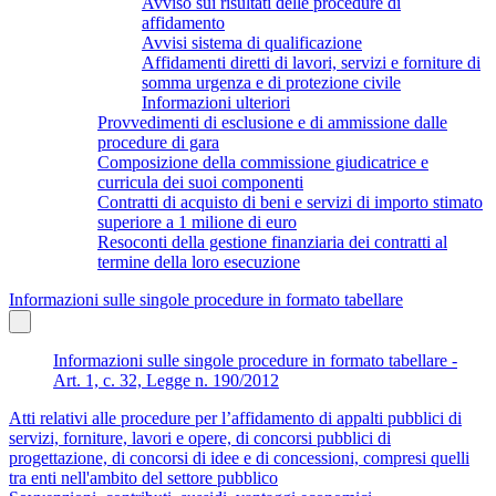
Avviso sui risultati delle procedure di
affidamento
Avvisi sistema di qualificazione
Affidamenti diretti di lavori, servizi e forniture di
somma urgenza e di protezione civile
Informazioni ulteriori
Provvedimenti di esclusione e di ammissione dalle
procedure di gara
Composizione della commissione giudicatrice e
curricula dei suoi componenti
Contratti di acquisto di beni e servizi di importo stimato
superiore a 1 milione di euro
Resoconti della gestione finanziaria dei contratti al
termine della loro esecuzione
Informazioni sulle singole procedure in formato tabellare
Informazioni sulle singole procedure in formato tabellare -
Art. 1, c. 32, Legge n. 190/2012
Atti relativi alle procedure per l’affidamento di appalti pubblici di
servizi, forniture, lavori e opere, di concorsi pubblici di
progettazione, di concorsi di idee e di concessioni, compresi quelli
tra enti nell'ambito del settore pubblico