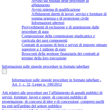
Avviso sui risultati delle procedure di
affidamento
Avvisi sistema di qualificazione
Affidamenti diretti di lavori, servizi e forniture di
somma urgenza e di protezione civile
Informazioni ulteriori
Provvedimenti di esclusione e di ammissione dalle
procedure di gara
Composizione della commissione giudicatrice e
curricula dei suoi componenti
Contratti di acquisto di beni e servizi di importo stimato
superiore a 1 milione di euro
Resoconti della gestione finanziaria dei contratti al
termine della loro esecuzione
Informazioni sulle singole procedure in formato tabellare
Informazioni sulle singole procedure in formato tabellare -
Art. 1, c. 32, Legge n. 190/2012
Atti relativi alle procedure per l’affidamento di appalti pubblici di
servizi, forniture, lavori e opere, di concorsi pubblici di
progettazione, di concorsi di idee e di concessioni, compresi quelli
tra enti nell'ambito del settore pubblico