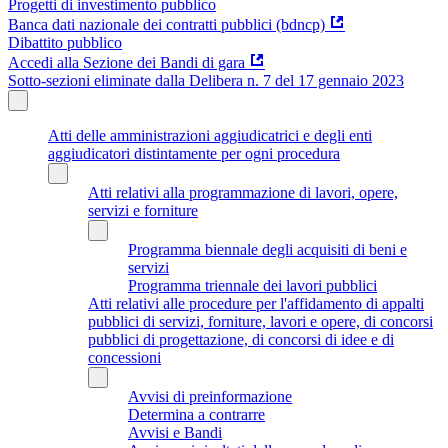
Progetti di investimento pubblico
Banca dati nazionale dei contratti pubblici (bdncp)
Dibattito pubblico
Accedi alla Sezione dei Bandi di gara
Sotto-sezioni eliminate dalla Delibera n. 7 del 17 gennaio 2023
Atti delle amministrazioni aggiudicatrici e degli enti
aggiudicatori distintamente per ogni procedura
Atti relativi alla programmazione di lavori, opere,
servizi e forniture
Programma biennale degli acquisiti di beni e
servizi
Programma triennale dei lavori pubblici
Atti relativi alle procedure per l'affidamento di appalti
pubblici di servizi, forniture, lavori e opere, di concorsi
pubblici di progettazione, di concorsi di idee e di
concessioni
Avvisi di preinformazione
Determina a contrarre
Avvisi e Bandi