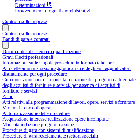
Determinazioni
Provvedimenti dirigenti amministrativi
Controlli sulle imprese
Controlli sulle imprese
Bandi di gara e contratti
Documenti sul sistema di qualificazione
Gravi illeciti professionali
Informazioni sulle singole procedure in formato tabellare
Atti delle amministrazioni aggiudicatrici e degli enti aggiudicatori
distintamente per ogni procedure
Comunicazione circa la mancata redazione del programma triennale
degli acquisti di forniture e servizi, per assenza di acquisti di
forniture e servizi
Anac
Atti relativi alla programmazione di lavori, opere, servizi e forniture
Varianti in corso d'opera
Automatizzazione delle procedure
Acquisizione interesse realizzazione opere incompiute
Mancata redazione programmazione
Procedure di gara con sistemi di qualificazione
Procedure di gara regolamentate (settori speciali)