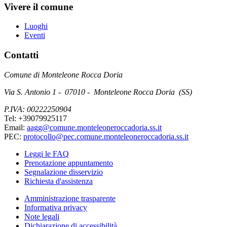
Vivere il comune
Luoghi
Eventi
Contatti
Comune di Monteleone Rocca Doria
Via S. Antonio 1 - 07010 - Monteleone Rocca Doria (SS)
P.IVA: 00222250904
Tel: +39079925117
Email:
aagg@comune.monteleoneroccadoria.ss.it
PEC:
protocollo@pec.comune.monteleoneroccadoria.ss.it
Leggi le FAQ
Prenotazione appuntamento
Segnalazione disservizio
Richiesta d'assistenza
Amministrazione trasparente
Informativa privacy
Note legali
Dichiarazione di accessibilità