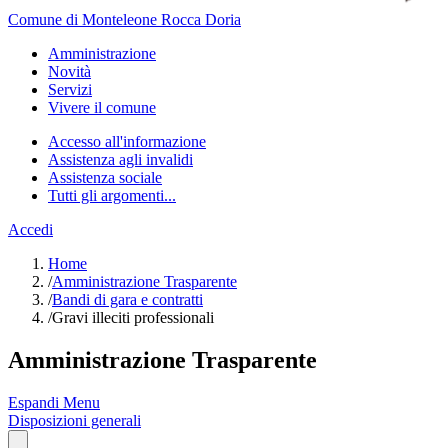
Comune di Monteleone Rocca Doria
Amministrazione
Novità
Servizi
Vivere il comune
Accesso all'informazione
Assistenza agli invalidi
Assistenza sociale
Tutti gli argomenti...
Accedi
Home
/
Amministrazione Trasparente
/
Bandi di gara e contratti
/
Gravi illeciti professionali
Amministrazione Trasparente
Espandi Menu
Disposizioni generali