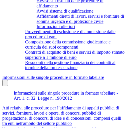
Avviso sui risultati delle procedure di
affidamento
Avvisi sistema di qualificazione
Affidamenti diretti di lavori, servizi e forniture di
somma urgenza e di protezione civile
Informazioni ulteriori
Provvedimenti di esclusione e di ammissione dalle
procedure di gara
Composizione della commissione giudicatrice e
curricula dei suoi componenti
Contratti di acquisto di beni e servizi di importo stimato
superiore a 1 milione di euro
Resoconti della gestione finanziaria dei contratti al
termine della loro esecuzione
Informazioni sulle singole procedure in formato tabellare
Informazioni sulle singole procedure in formato tabellare -
Art. 1, c. 32, Legge n. 190/2012
Atti relativi alle procedure per l’affidamento di appalti pubblici di
servizi, forniture, lavori e opere, di concorsi pubblici di
progettazione, di concorsi di idee e di concessioni, compresi quelli
tra enti nell'ambito del settore pubblico