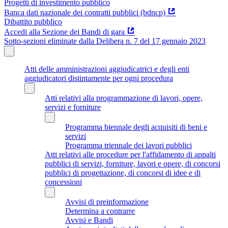
Progetti di investimento pubblico
Banca dati nazionale dei contratti pubblici (bdncp)
Dibattito pubblico
Accedi alla Sezione dei Bandi di gara
Sotto-sezioni eliminate dalla Delibera n. 7 del 17 gennaio 2023
Atti delle amministrazioni aggiudicatrici e degli enti
aggiudicatori distintamente per ogni procedura
Atti relativi alla programmazione di lavori, opere,
servizi e forniture
Programma biennale degli acquisiti di beni e
servizi
Programma triennale dei lavori pubblici
Atti relativi alle procedure per l'affidamento di appalti
pubblici di servizi, forniture, lavori e opere, di concorsi
pubblici di progettazione, di concorsi di idee e di
concessioni
Avvisi di preinformazione
Determina a contrarre
Avvisi e Bandi