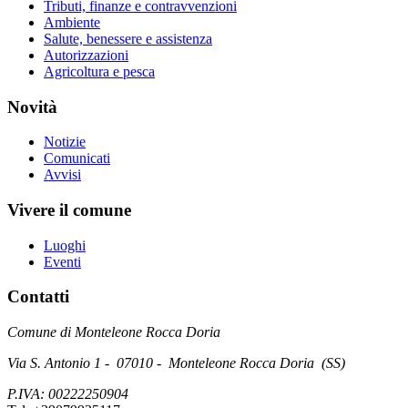
Tributi, finanze e contravvenzioni
Ambiente
Salute, benessere e assistenza
Autorizzazioni
Agricoltura e pesca
Novità
Notizie
Comunicati
Avvisi
Vivere il comune
Luoghi
Eventi
Contatti
Comune di Monteleone Rocca Doria
Via S. Antonio 1 - 07010 - Monteleone Rocca Doria (SS)
P.IVA: 00222250904