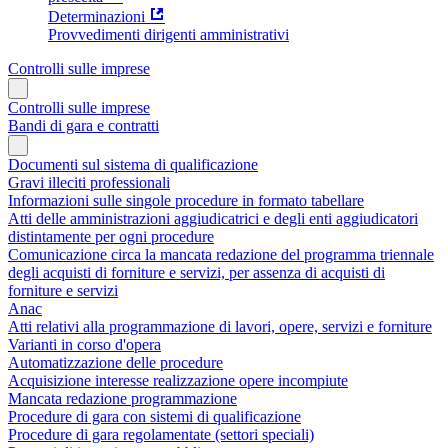
Determinazioni
Provvedimenti dirigenti amministrativi
Controlli sulle imprese
Controlli sulle imprese
Bandi di gara e contratti
Documenti sul sistema di qualificazione
Gravi illeciti professionali
Informazioni sulle singole procedure in formato tabellare
Atti delle amministrazioni aggiudicatrici e degli enti aggiudicatori
distintamente per ogni procedure
Comunicazione circa la mancata redazione del programma triennale
degli acquisti di forniture e servizi, per assenza di acquisti di
forniture e servizi
Anac
Atti relativi alla programmazione di lavori, opere, servizi e forniture
Varianti in corso d'opera
Automatizzazione delle procedure
Acquisizione interesse realizzazione opere incompiute
Mancata redazione programmazione
Procedure di gara con sistemi di qualificazione
Procedure di gara regolamentate (settori speciali)