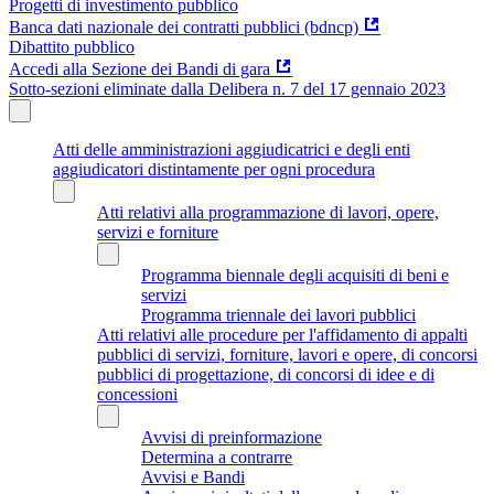
Progetti di investimento pubblico
Banca dati nazionale dei contratti pubblici (bdncp)
Dibattito pubblico
Accedi alla Sezione dei Bandi di gara
Sotto-sezioni eliminate dalla Delibera n. 7 del 17 gennaio 2023
Atti delle amministrazioni aggiudicatrici e degli enti
aggiudicatori distintamente per ogni procedura
Atti relativi alla programmazione di lavori, opere,
servizi e forniture
Programma biennale degli acquisiti di beni e
servizi
Programma triennale dei lavori pubblici
Atti relativi alle procedure per l'affidamento di appalti
pubblici di servizi, forniture, lavori e opere, di concorsi
pubblici di progettazione, di concorsi di idee e di
concessioni
Avvisi di preinformazione
Determina a contrarre
Avvisi e Bandi