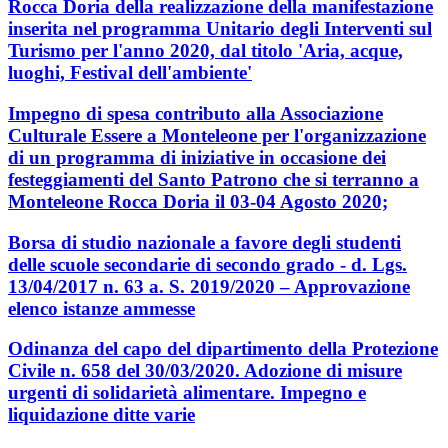
Rocca Doria della realizzazione della manifestazione
inserita nel programma Unitario degli Interventi sul
Turismo per l'anno 2020, dal titolo 'Aria, acque,
luoghi, Festival dell'ambiente'
Impegno di spesa contributo alla Associazione
Culturale Essere a Monteleone per l'organizzazione
di un programma di iniziative in occasione dei
festeggiamenti del Santo Patrono che si terranno a
Monteleone Rocca Doria il 03-04 Agosto 2020;
Borsa di studio nazionale a favore degli studenti
delle scuole secondarie di secondo grado - d. Lgs.
13/04/2017 n. 63 a. S. 2019/2020 – Approvazione
elenco istanze ammesse
Odinanza del capo del dipartimento della Protezione
Civile n. 658 del 30/03/2020. Adozione di misure
urgenti di solidarietà alimentare. Impegno e
liquidazione ditte varie