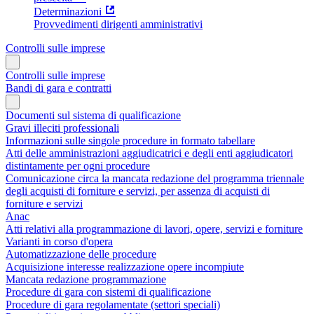
Determinazioni
Provvedimenti dirigenti amministrativi
Controlli sulle imprese
Controlli sulle imprese
Bandi di gara e contratti
Documenti sul sistema di qualificazione
Gravi illeciti professionali
Informazioni sulle singole procedure in formato tabellare
Atti delle amministrazioni aggiudicatrici e degli enti aggiudicatori
distintamente per ogni procedure
Comunicazione circa la mancata redazione del programma triennale
degli acquisti di forniture e servizi, per assenza di acquisti di
forniture e servizi
Anac
Atti relativi alla programmazione di lavori, opere, servizi e forniture
Varianti in corso d'opera
Automatizzazione delle procedure
Acquisizione interesse realizzazione opere incompiute
Mancata redazione programmazione
Procedure di gara con sistemi di qualificazione
Procedure di gara regolamentate (settori speciali)