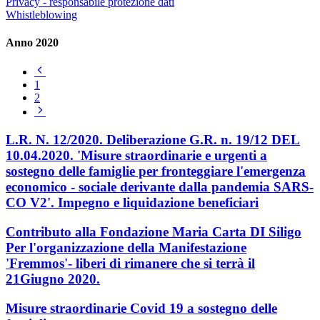
Privacy - responsabile protezione dati
Whistleblowing
Anno 2020
Pagina
precedente
1
2
Pagina
successiva
L.R. N. 12/2020. Deliberazione G.R. n. 19/12 DEL
10.04.2020. 'Misure straordinarie e urgenti a
sostegno delle famiglie per fronteggiare l'emergenza
economico - sociale derivante dalla pandemia SARS-
CO V2'. Impegno e liquidazione beneficiari
Contributo alla Fondazione Maria Carta DI Siligo
Per l'organizzazione della Manifestazione
'Fremmos'- liberi di rimanere che si terrà il
21Giugno 2020.
Misure straordinarie Covid 19 a sostegno delle