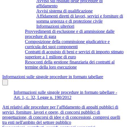
Avviso sui risultati delle procedure di
affidamento
Avvisi sistema di qualificazione
Affidamenti diretti di lavori, servizi e forniture di
somma urgenza e di protezione civile
Informazioni ulteriori
Provvedimenti di esclusione e di ammissione dalle
procedure di gara
Composizione della commissione giudicatrice e
curricula dei suoi componenti
Contratti di acquisto di beni e servizi di importo stimato
superiore a 1 milione di euro
Resoconti della gestione finanziaria dei contratti al
termine della loro esecuzione
Informazioni sulle singole procedure in formato tabellare
Informazioni sulle singole procedure in formato tabellare -
Art. 1, c. 32, Legge n. 190/2012
Atti relativi alle procedure per l’affidamento di appalti pubblici di
servizi, forniture, lavori e opere, di concorsi pubblici di
progettazione, di concorsi di idee e di concessioni, compresi quelli
tra enti nell'ambito del settore pubblico