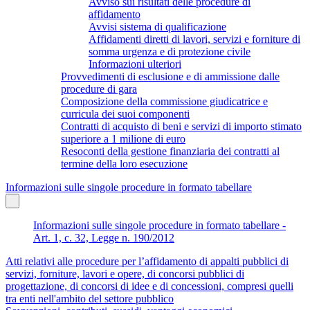
Avviso sui risultati delle procedure di
affidamento
Avvisi sistema di qualificazione
Affidamenti diretti di lavori, servizi e forniture di
somma urgenza e di protezione civile
Informazioni ulteriori
Provvedimenti di esclusione e di ammissione dalle
procedure di gara
Composizione della commissione giudicatrice e
curricula dei suoi componenti
Contratti di acquisto di beni e servizi di importo stimato
superiore a 1 milione di euro
Resoconti della gestione finanziaria dei contratti al
termine della loro esecuzione
Informazioni sulle singole procedure in formato tabellare
Informazioni sulle singole procedure in formato tabellare -
Art. 1, c. 32, Legge n. 190/2012
Atti relativi alle procedure per l’affidamento di appalti pubblici di
servizi, forniture, lavori e opere, di concorsi pubblici di
progettazione, di concorsi di idee e di concessioni, compresi quelli
tra enti nell'ambito del settore pubblico