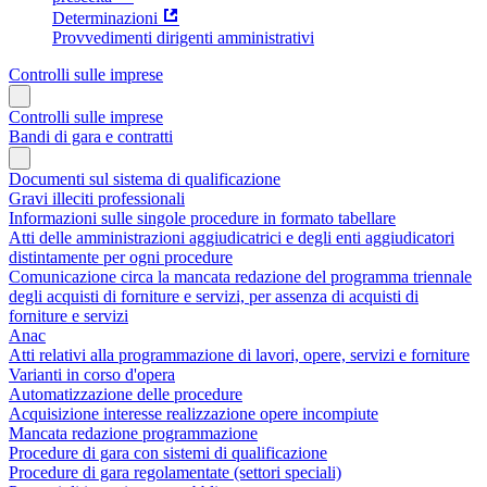
Determinazioni
Provvedimenti dirigenti amministrativi
Controlli sulle imprese
Controlli sulle imprese
Bandi di gara e contratti
Documenti sul sistema di qualificazione
Gravi illeciti professionali
Informazioni sulle singole procedure in formato tabellare
Atti delle amministrazioni aggiudicatrici e degli enti aggiudicatori
distintamente per ogni procedure
Comunicazione circa la mancata redazione del programma triennale
degli acquisti di forniture e servizi, per assenza di acquisti di
forniture e servizi
Anac
Atti relativi alla programmazione di lavori, opere, servizi e forniture
Varianti in corso d'opera
Automatizzazione delle procedure
Acquisizione interesse realizzazione opere incompiute
Mancata redazione programmazione
Procedure di gara con sistemi di qualificazione
Procedure di gara regolamentate (settori speciali)