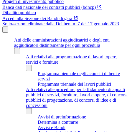
Progetti di investimento pubblico
Banca dati nazionale dei contratti pubblici (bdncp)
Dibattito pubblico
Accedi alla Sezione dei Bandi di gara
Sotto-sezioni eliminate dalla Delibera n. 7 del 17 gennaio 2023
Atti delle amministrazioni aggiudicatrici e degli enti
aggiudicatori distintamente per ogni procedura
Atti relativi alla programmazione di lavori, opere,
servizi e forniture
Programma biennale degli acquisiti di beni e
servizi
Programma triennale dei lavori pubblici
Atti relativi alle procedure per l'affidamento di appalti
pubblici di servizi, forniture, lavori e opere, di concorsi
pubblici di progettazione, di concorsi di idee e di
concessioni
Avvisi di preinformazione
Determina a contrarre
Avvisi e Bandi