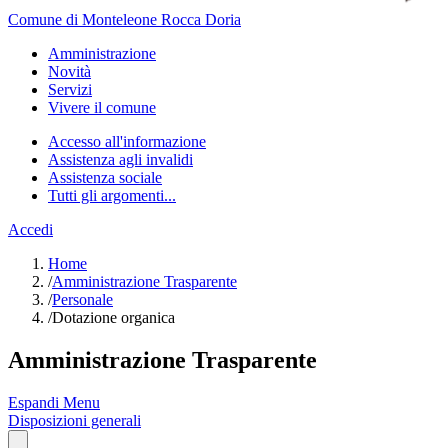
Comune di Monteleone Rocca Doria
Amministrazione
Novità
Servizi
Vivere il comune
Accesso all'informazione
Assistenza agli invalidi
Assistenza sociale
Tutti gli argomenti...
Accedi
Home
/
Amministrazione Trasparente
/
Personale
/
Dotazione organica
Amministrazione Trasparente
Espandi Menu
Disposizioni generali