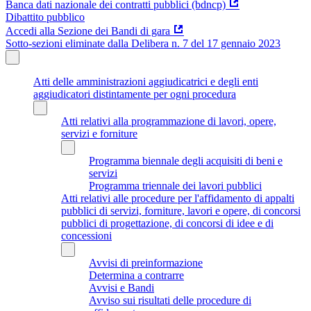
Banca dati nazionale dei contratti pubblici (bdncp)
Dibattito pubblico
Accedi alla Sezione dei Bandi di gara
Sotto-sezioni eliminate dalla Delibera n. 7 del 17 gennaio 2023
Atti delle amministrazioni aggiudicatrici e degli enti
aggiudicatori distintamente per ogni procedura
Atti relativi alla programmazione di lavori, opere,
servizi e forniture
Programma biennale degli acquisiti di beni e
servizi
Programma triennale dei lavori pubblici
Atti relativi alle procedure per l'affidamento di appalti
pubblici di servizi, forniture, lavori e opere, di concorsi
pubblici di progettazione, di concorsi di idee e di
concessioni
Avvisi di preinformazione
Determina a contrarre
Avvisi e Bandi
Avviso sui risultati delle procedure di