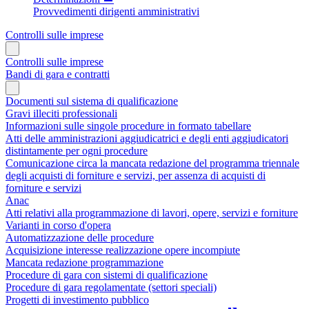
Provvedimenti dirigenti amministrativi
Controlli sulle imprese
Controlli sulle imprese
Bandi di gara e contratti
Documenti sul sistema di qualificazione
Gravi illeciti professionali
Informazioni sulle singole procedure in formato tabellare
Atti delle amministrazioni aggiudicatrici e degli enti aggiudicatori
distintamente per ogni procedure
Comunicazione circa la mancata redazione del programma triennale
degli acquisti di forniture e servizi, per assenza di acquisti di
forniture e servizi
Anac
Atti relativi alla programmazione di lavori, opere, servizi e forniture
Varianti in corso d'opera
Automatizzazione delle procedure
Acquisizione interesse realizzazione opere incompiute
Mancata redazione programmazione
Procedure di gara con sistemi di qualificazione
Procedure di gara regolamentate (settori speciali)
Progetti di investimento pubblico