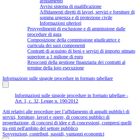
affidamento
Avvisi sistema di qualificazione
Affidamenti diretti di lavori, servizi e forniture di
somma urgenza e di protezione civile
Informazioni ulteriori
Provvedimenti di esclusione e di ammissione dalle
procedure di gara
Composizione della commissione giudicatrice e
curricula dei suoi componenti
Contratti di acquisto di beni e servizi di importo stimato
superiore a 1 milione di euro
Resoconti della gestione finanziaria dei contratti al
termine della loro esecuzione
Informazioni sulle singole procedure in formato tabellare
Informazioni sulle singole procedure in formato tabellare -
Art. 1, c. 32, Legge n. 190/2012
Atti relativi alle procedure per l’affidamento di appalti pubblici di
servizi, forniture, lavori e opere, di concorsi pubblici di
progettazione, di concorsi di idee e di concessioni, compresi quelli
tra enti nell'ambito del settore pubblico
Sovvenzioni, contributi, sussidi, vantaggi economici