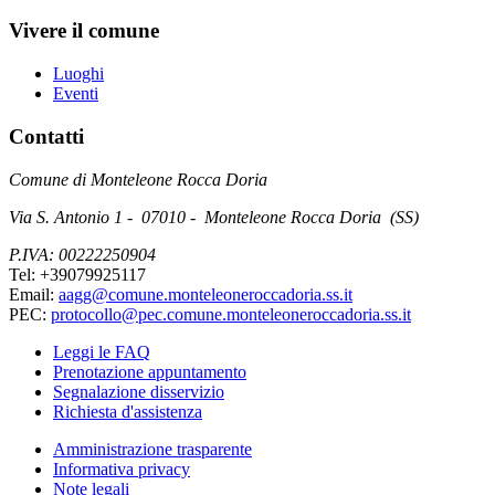
Vivere il comune
Luoghi
Eventi
Contatti
Comune di Monteleone Rocca Doria
Via S. Antonio 1 - 07010 - Monteleone Rocca Doria (SS)
P.IVA: 00222250904
Tel: +39079925117
Email:
aagg@comune.monteleoneroccadoria.ss.it
PEC:
protocollo@pec.comune.monteleoneroccadoria.ss.it
Leggi le FAQ
Prenotazione appuntamento
Segnalazione disservizio
Richiesta d'assistenza
Amministrazione trasparente
Informativa privacy
Note legali