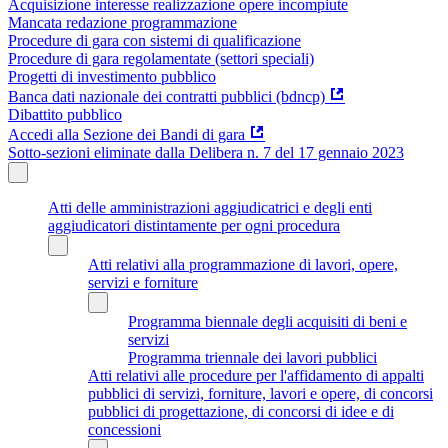
Acquisizione interesse realizzazione opere incompiute
Mancata redazione programmazione
Procedure di gara con sistemi di qualificazione
Procedure di gara regolamentate (settori speciali)
Progetti di investimento pubblico
Banca dati nazionale dei contratti pubblici (bdncp)
Dibattito pubblico
Accedi alla Sezione dei Bandi di gara
Sotto-sezioni eliminate dalla Delibera n. 7 del 17 gennaio 2023
Atti delle amministrazioni aggiudicatrici e degli enti
aggiudicatori distintamente per ogni procedura
Atti relativi alla programmazione di lavori, opere,
servizi e forniture
Programma biennale degli acquisiti di beni e
servizi
Programma triennale dei lavori pubblici
Atti relativi alle procedure per l'affidamento di appalti
pubblici di servizi, forniture, lavori e opere, di concorsi
pubblici di progettazione, di concorsi di idee e di
concessioni