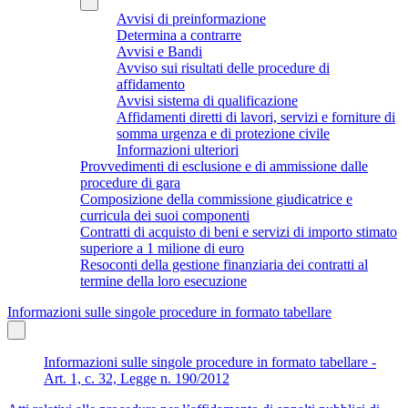
Avvisi di preinformazione
Determina a contrarre
Avvisi e Bandi
Avviso sui risultati delle procedure di
affidamento
Avvisi sistema di qualificazione
Affidamenti diretti di lavori, servizi e forniture di
somma urgenza e di protezione civile
Informazioni ulteriori
Provvedimenti di esclusione e di ammissione dalle
procedure di gara
Composizione della commissione giudicatrice e
curricula dei suoi componenti
Contratti di acquisto di beni e servizi di importo stimato
superiore a 1 milione di euro
Resoconti della gestione finanziaria dei contratti al
termine della loro esecuzione
Informazioni sulle singole procedure in formato tabellare
Informazioni sulle singole procedure in formato tabellare -
Art. 1, c. 32, Legge n. 190/2012