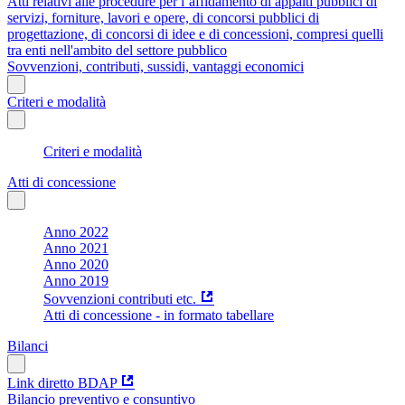
Atti relativi alle procedure per l’affidamento di appalti pubblici di
servizi, forniture, lavori e opere, di concorsi pubblici di
progettazione, di concorsi di idee e di concessioni, compresi quelli
tra enti nell'ambito del settore pubblico
Sovvenzioni, contributi, sussidi, vantaggi economici
Criteri e modalità
Criteri e modalità
Atti di concessione
Anno 2022
Anno 2021
Anno 2020
Anno 2019
Sovvenzioni contributi etc.
Atti di concessione - in formato tabellare
Bilanci
Link diretto BDAP
Bilancio preventivo e consuntivo