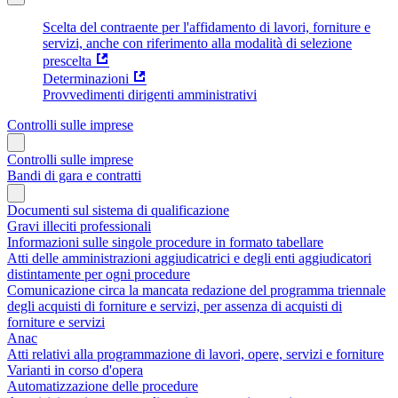
Scelta del contraente per l'affidamento di lavori, forniture e
servizi, anche con riferimento alla modalità di selezione
prescelta
Determinazioni
Provvedimenti dirigenti amministrativi
Controlli sulle imprese
Controlli sulle imprese
Bandi di gara e contratti
Documenti sul sistema di qualificazione
Gravi illeciti professionali
Informazioni sulle singole procedure in formato tabellare
Atti delle amministrazioni aggiudicatrici e degli enti aggiudicatori
distintamente per ogni procedure
Comunicazione circa la mancata redazione del programma triennale
degli acquisti di forniture e servizi, per assenza di acquisti di
forniture e servizi
Anac
Atti relativi alla programmazione di lavori, opere, servizi e forniture
Varianti in corso d'opera
Automatizzazione delle procedure