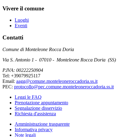
Vivere il comune
Luoghi
Eventi
Contatti
Comune di Monteleone Rocca Doria
Via S. Antonio 1 - 07010 - Monteleone Rocca Doria (SS)
P.IVA: 00222250904
Tel: +39079925117
Email:
aagg@comune.monteleoneroccadoria.ss.it
PEC:
protocollo@pec.comune.monteleoneroccadoria.ss.it
Leggi le FAQ
Prenotazione appuntamento
Segnalazione disservizio
Richiesta d'assistenza
Amministrazione trasparente
Informativa privacy
Note legali