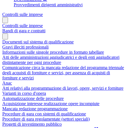
Provvedimenti dirigenti amministrativi
Controlli sulle imprese
Controlli sulle imprese
Bandi di gara e contratti
Documenti sul sistema di qualificazione
Gravi illeciti professionali
Informazioni sulle singole procedure in formato tabellare
Atti delle amministrazioni aggiudicatrici e degli enti aggiudicatori
distintamente per ogni procedure
Comunicazione circa la mancata redazione del programma triennale
degli acquisti di forniture e servizi, per assenza di acquisti di
forniture e servizi
Anac
Atti relativi alla programmazione di lavori, opere, servizi e forniture
Varianti in corso d'opera
Automatizzazione delle procedure
Acquisizione interesse realizzazione opere incompiute
Mancata redazione programmazione
Procedure di gara con sistemi di qualificazione
Procedure di gara regolamentate (settori speciali)
Progetti di investimento pubblico