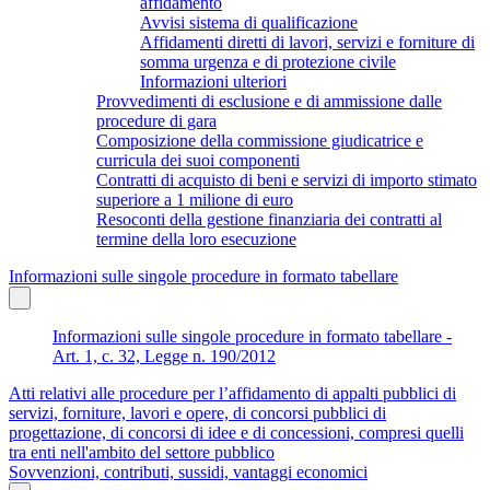
affidamento
Avvisi sistema di qualificazione
Affidamenti diretti di lavori, servizi e forniture di
somma urgenza e di protezione civile
Informazioni ulteriori
Provvedimenti di esclusione e di ammissione dalle
procedure di gara
Composizione della commissione giudicatrice e
curricula dei suoi componenti
Contratti di acquisto di beni e servizi di importo stimato
superiore a 1 milione di euro
Resoconti della gestione finanziaria dei contratti al
termine della loro esecuzione
Informazioni sulle singole procedure in formato tabellare
Informazioni sulle singole procedure in formato tabellare -
Art. 1, c. 32, Legge n. 190/2012
Atti relativi alle procedure per l’affidamento di appalti pubblici di
servizi, forniture, lavori e opere, di concorsi pubblici di
progettazione, di concorsi di idee e di concessioni, compresi quelli
tra enti nell'ambito del settore pubblico
Sovvenzioni, contributi, sussidi, vantaggi economici