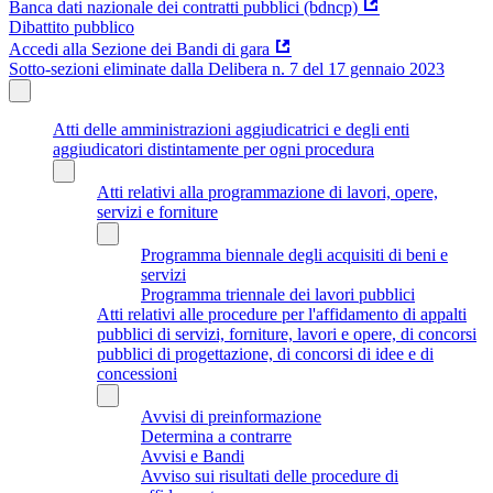
Banca dati nazionale dei contratti pubblici (bdncp)
Dibattito pubblico
Accedi alla Sezione dei Bandi di gara
Sotto-sezioni eliminate dalla Delibera n. 7 del 17 gennaio 2023
Atti delle amministrazioni aggiudicatrici e degli enti
aggiudicatori distintamente per ogni procedura
Atti relativi alla programmazione di lavori, opere,
servizi e forniture
Programma biennale degli acquisiti di beni e
servizi
Programma triennale dei lavori pubblici
Atti relativi alle procedure per l'affidamento di appalti
pubblici di servizi, forniture, lavori e opere, di concorsi
pubblici di progettazione, di concorsi di idee e di
concessioni
Avvisi di preinformazione
Determina a contrarre
Avvisi e Bandi
Avviso sui risultati delle procedure di