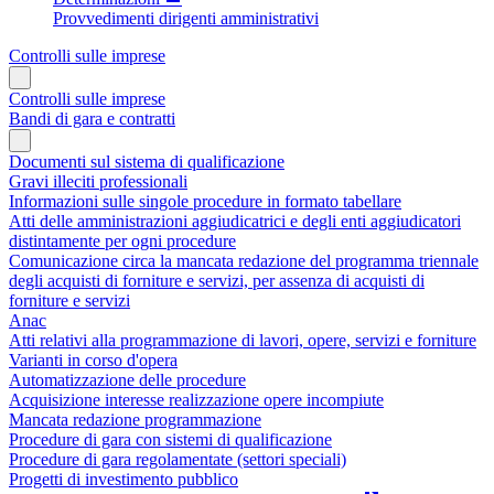
Provvedimenti dirigenti amministrativi
Controlli sulle imprese
Controlli sulle imprese
Bandi di gara e contratti
Documenti sul sistema di qualificazione
Gravi illeciti professionali
Informazioni sulle singole procedure in formato tabellare
Atti delle amministrazioni aggiudicatrici e degli enti aggiudicatori
distintamente per ogni procedure
Comunicazione circa la mancata redazione del programma triennale
degli acquisti di forniture e servizi, per assenza di acquisti di
forniture e servizi
Anac
Atti relativi alla programmazione di lavori, opere, servizi e forniture
Varianti in corso d'opera
Automatizzazione delle procedure
Acquisizione interesse realizzazione opere incompiute
Mancata redazione programmazione
Procedure di gara con sistemi di qualificazione
Procedure di gara regolamentate (settori speciali)
Progetti di investimento pubblico