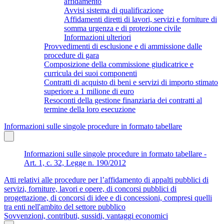
affidamento
Avvisi sistema di qualificazione
Affidamenti diretti di lavori, servizi e forniture di
somma urgenza e di protezione civile
Informazioni ulteriori
Provvedimenti di esclusione e di ammissione dalle
procedure di gara
Composizione della commissione giudicatrice e
curricula dei suoi componenti
Contratti di acquisto di beni e servizi di importo stimato
superiore a 1 milione di euro
Resoconti della gestione finanziaria dei contratti al
termine della loro esecuzione
Informazioni sulle singole procedure in formato tabellare
Informazioni sulle singole procedure in formato tabellare -
Art. 1, c. 32, Legge n. 190/2012
Atti relativi alle procedure per l’affidamento di appalti pubblici di
servizi, forniture, lavori e opere, di concorsi pubblici di
progettazione, di concorsi di idee e di concessioni, compresi quelli
tra enti nell'ambito del settore pubblico
Sovvenzioni, contributi, sussidi, vantaggi economici