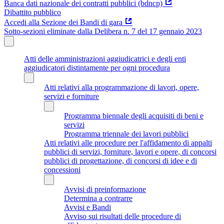
Banca dati nazionale dei contratti pubblici (bdncp)
Dibattito pubblico
Accedi alla Sezione dei Bandi di gara
Sotto-sezioni eliminate dalla Delibera n. 7 del 17 gennaio 2023
Atti delle amministrazioni aggiudicatrici e degli enti
aggiudicatori distintamente per ogni procedura
Atti relativi alla programmazione di lavori, opere,
servizi e forniture
Programma biennale degli acquisiti di beni e
servizi
Programma triennale dei lavori pubblici
Atti relativi alle procedure per l'affidamento di appalti
pubblici di servizi, forniture, lavori e opere, di concorsi
pubblici di progettazione, di concorsi di idee e di
concessioni
Avvisi di preinformazione
Determina a contrarre
Avvisi e Bandi
Avviso sui risultati delle procedure di