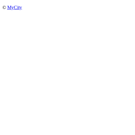
©
MyCity