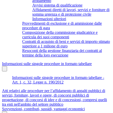
affidamento
Avvisi sistema di qualificazione
Affidamenti diretti di lavori, servizi e forniture di
somma urgenza e di protezione civile
Informazioni ulteriori
Provvedimenti di esclusione e di ammissione dalle
procedure di gara
Composizione della commissione giudicatrice e
curricula dei suoi componenti
Contratti di acquisto di beni e servizi di importo stimato
superiore a 1 milione di euro
Resoconti della gestione finanziaria dei contratti al
termine della loro esecuzione
Informazioni sulle singole procedure in formato tabellare
Informazioni sulle singole procedure in formato tabellare -
Art. 1, c. 32, Legge n. 190/2012
Atti relativi alle procedure per l’affidamento di appalti pubblici di
servizi, forniture, lavori e opere, di concorsi pubblici di
progettazione, di concorsi di idee e di concessioni, compresi quelli
tra enti nell'ambito del settore pubblico
Sovvenzioni, contributi, sussidi, vantaggi economici