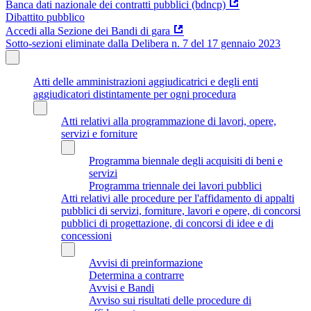
Banca dati nazionale dei contratti pubblici (bdncp)
Dibattito pubblico
Accedi alla Sezione dei Bandi di gara
Sotto-sezioni eliminate dalla Delibera n. 7 del 17 gennaio 2023
Atti delle amministrazioni aggiudicatrici e degli enti
aggiudicatori distintamente per ogni procedura
Atti relativi alla programmazione di lavori, opere,
servizi e forniture
Programma biennale degli acquisiti di beni e
servizi
Programma triennale dei lavori pubblici
Atti relativi alle procedure per l'affidamento di appalti
pubblici di servizi, forniture, lavori e opere, di concorsi
pubblici di progettazione, di concorsi di idee e di
concessioni
Avvisi di preinformazione
Determina a contrarre
Avvisi e Bandi
Avviso sui risultati delle procedure di