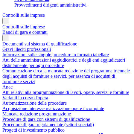
Provvedimenti dirigenti amministrativi
Controlli sulle imprese
Controlli sulle imprese
Bandi di gara e contratti
Documenti sul sistema di qualificazione
Gravi illeciti professionali
Informazioni sulle singole procedure in formato tabellare
Atti delle amministrazioni aggiudicatrici e degli enti aggiudicatori
distintamente per ogni procedure
Comunicazione circa la mancata redazione del programma triennale
degli acquisti di forniture e servizi, per assenza di acquisti di
forniture e servizi
Anac
Atti relativi alla programmazione di lavori, opere, servizi e forniture
Varianti in corso d'opera
Automatizzazione delle procedure
Acquisizione interesse realizzazione opere incompiute
Mancata redazione programmazione
Procedure di gara con sistemi di qualificazione
Procedure di gara regolamentate (settori speciali)
Progetti di investimento pubblico