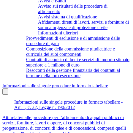
Avvisi e Bandi
Avviso sui risultati delle procedure di
affidamento
Avvisi sistema di qualificazione
Affidamenti diretti di lavori, servizi e forniture di
somma urgenza e di protezione civile
Informazioni ulteriori
Provvedimenti di esclusione e di ammissione dalle
procedure di gara
Composizione della commissione giudicatrice e
curricula dei suoi componenti
Contratti di acquisto di beni e servizi di importo stimato
superiore a 1 milione di euro
Resoconti della gestione finanziaria dei contratti al
termine della loro esecuzione
Informazioni sulle singole procedure in formato tabellare
Informazioni sulle singole procedure in formato tabellare -
Art. 1, c. 32, Legge n. 190/2012
Atti relativi alle procedure per l’affidamento di appalti pubblici di
servizi, forniture, lavori e opere, di concorsi pubblici di
progettazione, di concorsi di idee e di concessioni, compresi quelli