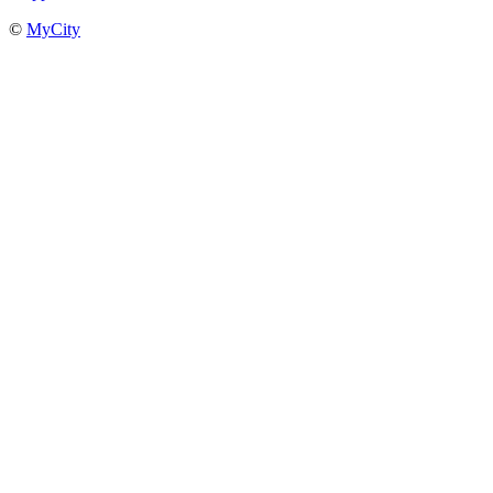
©
MyCity