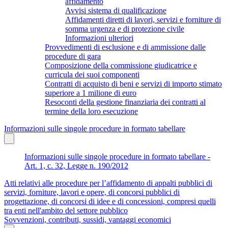
affidamento
Avvisi sistema di qualificazione
Affidamenti diretti di lavori, servizi e forniture di
somma urgenza e di protezione civile
Informazioni ulteriori
Provvedimenti di esclusione e di ammissione dalle
procedure di gara
Composizione della commissione giudicatrice e
curricula dei suoi componenti
Contratti di acquisto di beni e servizi di importo stimato
superiore a 1 milione di euro
Resoconti della gestione finanziaria dei contratti al
termine della loro esecuzione
Informazioni sulle singole procedure in formato tabellare
Informazioni sulle singole procedure in formato tabellare -
Art. 1, c. 32, Legge n. 190/2012
Atti relativi alle procedure per l’affidamento di appalti pubblici di
servizi, forniture, lavori e opere, di concorsi pubblici di
progettazione, di concorsi di idee e di concessioni, compresi quelli
tra enti nell'ambito del settore pubblico
Sovvenzioni, contributi, sussidi, vantaggi economici