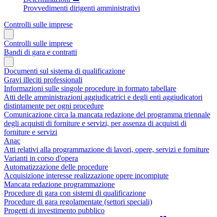
Provvedimenti dirigenti amministrativi
Controlli sulle imprese
Controlli sulle imprese
Bandi di gara e contratti
Documenti sul sistema di qualificazione
Gravi illeciti professionali
Informazioni sulle singole procedure in formato tabellare
Atti delle amministrazioni aggiudicatrici e degli enti aggiudicatori
distintamente per ogni procedure
Comunicazione circa la mancata redazione del programma triennale
degli acquisti di forniture e servizi, per assenza di acquisti di
forniture e servizi
Anac
Atti relativi alla programmazione di lavori, opere, servizi e forniture
Varianti in corso d'opera
Automatizzazione delle procedure
Acquisizione interesse realizzazione opere incompiute
Mancata redazione programmazione
Procedure di gara con sistemi di qualificazione
Procedure di gara regolamentate (settori speciali)
Progetti di investimento pubblico