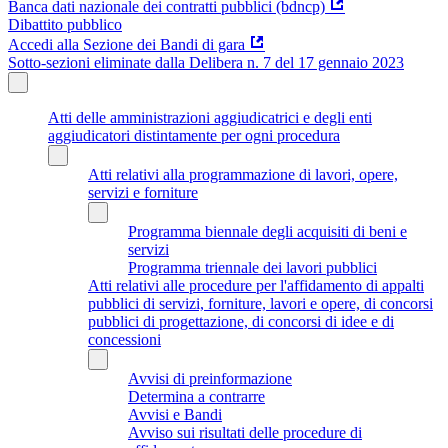
Banca dati nazionale dei contratti pubblici (bdncp)
Dibattito pubblico
Accedi alla Sezione dei Bandi di gara
Sotto-sezioni eliminate dalla Delibera n. 7 del 17 gennaio 2023
Atti delle amministrazioni aggiudicatrici e degli enti
aggiudicatori distintamente per ogni procedura
Atti relativi alla programmazione di lavori, opere,
servizi e forniture
Programma biennale degli acquisiti di beni e
servizi
Programma triennale dei lavori pubblici
Atti relativi alle procedure per l'affidamento di appalti
pubblici di servizi, forniture, lavori e opere, di concorsi
pubblici di progettazione, di concorsi di idee e di
concessioni
Avvisi di preinformazione
Determina a contrarre
Avvisi e Bandi
Avviso sui risultati delle procedure di