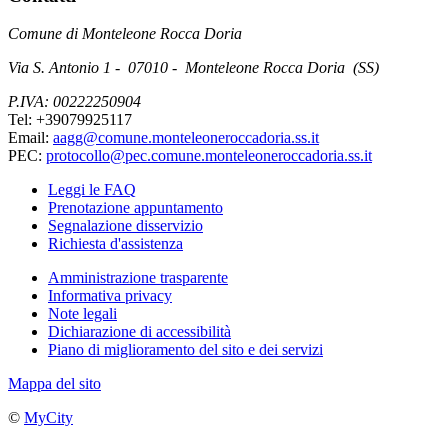
Comune di Monteleone Rocca Doria
Via S. Antonio 1 - 07010 - Monteleone Rocca Doria (SS)
P.IVA: 00222250904
Tel: +39079925117
Email:
aagg@comune.monteleoneroccadoria.ss.it
PEC:
protocollo@pec.comune.monteleoneroccadoria.ss.it
Leggi le FAQ
Prenotazione appuntamento
Segnalazione disservizio
Richiesta d'assistenza
Amministrazione trasparente
Informativa privacy
Note legali
Dichiarazione di accessibilità
Piano di miglioramento del sito e dei servizi
Mappa del sito
©
MyCity