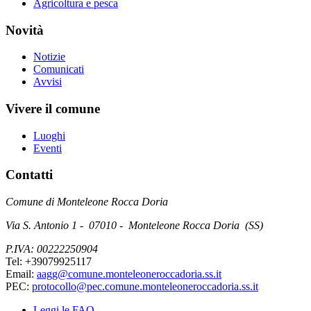
Agricoltura e pesca
Novità
Notizie
Comunicati
Avvisi
Vivere il comune
Luoghi
Eventi
Contatti
Comune di Monteleone Rocca Doria
Via S. Antonio 1 - 07010 - Monteleone Rocca Doria (SS)
P.IVA: 00222250904
Tel: +39079925117
Email:
aagg@comune.monteleoneroccadoria.ss.it
PEC:
protocollo@pec.comune.monteleoneroccadoria.ss.it
Leggi le FAQ