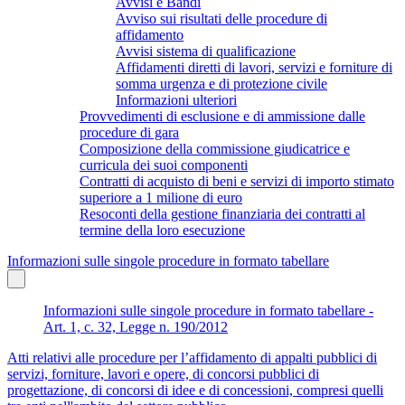
Avvisi e Bandi
Avviso sui risultati delle procedure di
affidamento
Avvisi sistema di qualificazione
Affidamenti diretti di lavori, servizi e forniture di
somma urgenza e di protezione civile
Informazioni ulteriori
Provvedimenti di esclusione e di ammissione dalle
procedure di gara
Composizione della commissione giudicatrice e
curricula dei suoi componenti
Contratti di acquisto di beni e servizi di importo stimato
superiore a 1 milione di euro
Resoconti della gestione finanziaria dei contratti al
termine della loro esecuzione
Informazioni sulle singole procedure in formato tabellare
Informazioni sulle singole procedure in formato tabellare -
Art. 1, c. 32, Legge n. 190/2012
Atti relativi alle procedure per l’affidamento di appalti pubblici di
servizi, forniture, lavori e opere, di concorsi pubblici di
progettazione, di concorsi di idee e di concessioni, compresi quelli