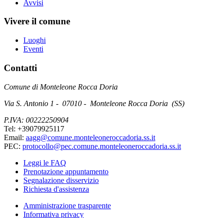
Avvisi
Vivere il comune
Luoghi
Eventi
Contatti
Comune di Monteleone Rocca Doria
Via S. Antonio 1 - 07010 - Monteleone Rocca Doria (SS)
P.IVA: 00222250904
Tel: +39079925117
Email:
aagg@comune.monteleoneroccadoria.ss.it
PEC:
protocollo@pec.comune.monteleoneroccadoria.ss.it
Leggi le FAQ
Prenotazione appuntamento
Segnalazione disservizio
Richiesta d'assistenza
Amministrazione trasparente
Informativa privacy