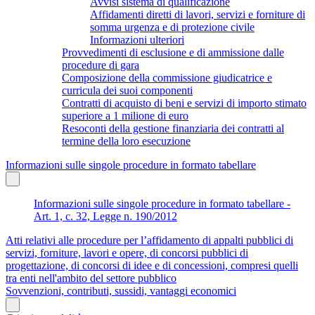
Avvisi sistema di qualificazione
Affidamenti diretti di lavori, servizi e forniture di
somma urgenza e di protezione civile
Informazioni ulteriori
Provvedimenti di esclusione e di ammissione dalle
procedure di gara
Composizione della commissione giudicatrice e
curricula dei suoi componenti
Contratti di acquisto di beni e servizi di importo stimato
superiore a 1 milione di euro
Resoconti della gestione finanziaria dei contratti al
termine della loro esecuzione
Informazioni sulle singole procedure in formato tabellare
Informazioni sulle singole procedure in formato tabellare -
Art. 1, c. 32, Legge n. 190/2012
Atti relativi alle procedure per l’affidamento di appalti pubblici di
servizi, forniture, lavori e opere, di concorsi pubblici di
progettazione, di concorsi di idee e di concessioni, compresi quelli
tra enti nell'ambito del settore pubblico
Sovvenzioni, contributi, sussidi, vantaggi economici