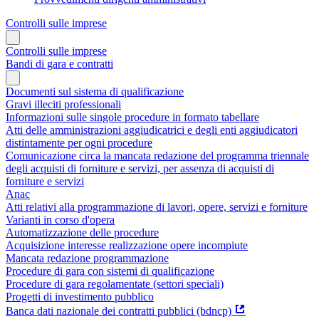
Controlli sulle imprese
Controlli sulle imprese
Bandi di gara e contratti
Documenti sul sistema di qualificazione
Gravi illeciti professionali
Informazioni sulle singole procedure in formato tabellare
Atti delle amministrazioni aggiudicatrici e degli enti aggiudicatori
distintamente per ogni procedure
Comunicazione circa la mancata redazione del programma triennale
degli acquisti di forniture e servizi, per assenza di acquisti di
forniture e servizi
Anac
Atti relativi alla programmazione di lavori, opere, servizi e forniture
Varianti in corso d'opera
Automatizzazione delle procedure
Acquisizione interesse realizzazione opere incompiute
Mancata redazione programmazione
Procedure di gara con sistemi di qualificazione
Procedure di gara regolamentate (settori speciali)
Progetti di investimento pubblico
Banca dati nazionale dei contratti pubblici (bdncp)