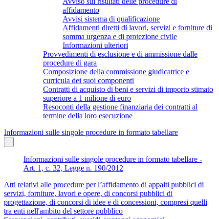
Avviso sui risultati delle procedure di
affidamento
Avvisi sistema di qualificazione
Affidamenti diretti di lavori, servizi e forniture di
somma urgenza e di protezione civile
Informazioni ulteriori
Provvedimenti di esclusione e di ammissione dalle
procedure di gara
Composizione della commissione giudicatrice e
curricula dei suoi componenti
Contratti di acquisto di beni e servizi di importo stimato
superiore a 1 milione di euro
Resoconti della gestione finanziaria dei contratti al
termine della loro esecuzione
Informazioni sulle singole procedure in formato tabellare
Informazioni sulle singole procedure in formato tabellare -
Art. 1, c. 32, Legge n. 190/2012
Atti relativi alle procedure per l’affidamento di appalti pubblici di
servizi, forniture, lavori e opere, di concorsi pubblici di
progettazione, di concorsi di idee e di concessioni, compresi quelli
tra enti nell'ambito del settore pubblico