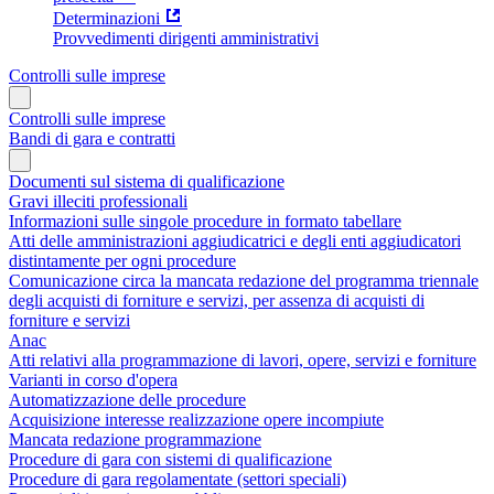
Determinazioni
Provvedimenti dirigenti amministrativi
Controlli sulle imprese
Controlli sulle imprese
Bandi di gara e contratti
Documenti sul sistema di qualificazione
Gravi illeciti professionali
Informazioni sulle singole procedure in formato tabellare
Atti delle amministrazioni aggiudicatrici e degli enti aggiudicatori
distintamente per ogni procedure
Comunicazione circa la mancata redazione del programma triennale
degli acquisti di forniture e servizi, per assenza di acquisti di
forniture e servizi
Anac
Atti relativi alla programmazione di lavori, opere, servizi e forniture
Varianti in corso d'opera
Automatizzazione delle procedure
Acquisizione interesse realizzazione opere incompiute
Mancata redazione programmazione
Procedure di gara con sistemi di qualificazione
Procedure di gara regolamentate (settori speciali)