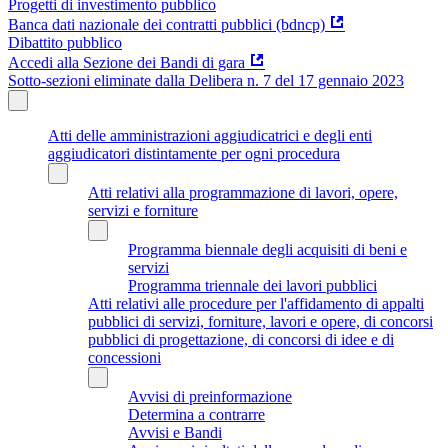
Progetti di investimento pubblico
Banca dati nazionale dei contratti pubblici (bdncp)
Dibattito pubblico
Accedi alla Sezione dei Bandi di gara
Sotto-sezioni eliminate dalla Delibera n. 7 del 17 gennaio 2023
Atti delle amministrazioni aggiudicatrici e degli enti
aggiudicatori distintamente per ogni procedura
Atti relativi alla programmazione di lavori, opere,
servizi e forniture
Programma biennale degli acquisiti di beni e
servizi
Programma triennale dei lavori pubblici
Atti relativi alle procedure per l'affidamento di appalti
pubblici di servizi, forniture, lavori e opere, di concorsi
pubblici di progettazione, di concorsi di idee e di
concessioni
Avvisi di preinformazione
Determina a contrarre
Avvisi e Bandi