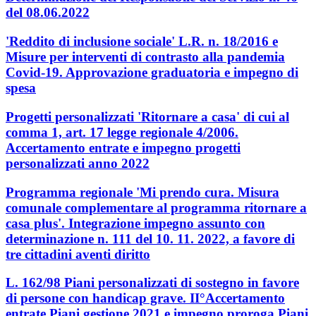
del 08.06.2022
'Reddito di inclusione sociale' L.R. n. 18/2016 e
Misure per interventi di contrasto alla pandemia
Covid-19. Approvazione graduatoria e impegno di
spesa
Progetti personalizzati 'Ritornare a casa' di cui al
comma 1, art. 17 legge regionale 4/2006.
Accertamento entrate e impegno progetti
personalizzati anno 2022
Programma regionale 'Mi prendo cura. Misura
comunale complementare al programma ritornare a
casa plus'. Integrazione impegno assunto con
determinazione n. 111 del 10. 11. 2022, a favore di
tre cittadini aventi diritto
L. 162/98 Piani personalizzati di sostegno in favore
di persone con handicap grave. II°Accertamento
entrate Piani gestione 2021 e impegno proroga Piani