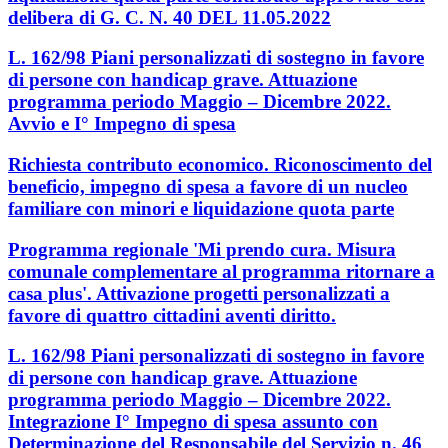
delibera di G. C. N. 40 DEL 11.05.2022
L. 162/98 Piani personalizzati di sostegno in favore
di persone con handicap grave. Attuazione
programma periodo Maggio – Dicembre 2022.
Avvio e I° Impegno di spesa
Richiesta contributo economico. Riconoscimento del
beneficio, impegno di spesa a favore di un nucleo
familiare con minori e liquidazione quota parte
Programma regionale 'Mi prendo cura. Misura
comunale complementare al programma ritornare a
casa plus'. Attivazione progetti personalizzati a
favore di quattro cittadini aventi diritto.
L. 162/98 Piani personalizzati di sostegno in favore
di persone con handicap grave. Attuazione
programma periodo Maggio – Dicembre 2022.
Integrazione I° Impegno di spesa assunto con
Determinazione del Responsabile del Servizio n. 46