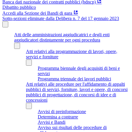
Banca dati nazionale dei contratti pubblici (bdncp)
Dibattito pubblico
Accedi alla Sezione dei Bandi di gara
Sotto-sezioni eliminate dalla Delibera n. 7 del 17 gennaio 2023
Atti delle amministrazioni aggiudicatrici e degli enti
aggiudicatori distintamente per ogni procedura
Atti relativi alla programmazione di lavori, opere,
servizi e forniture
Programma biennale degli acquisiti di beni e
servizi
Programma triennale dei lavori pubblici
Atti relativi alle procedure per l'affidamento di appalti
pubblici di servizi, forniture, lavori e opere, di concorsi
pubblici di progettazione, di concorsi di idee e di
concessioni
Avvisi di preinformazione
Determina a contrarre
Avvisi e Bandi
Avviso sui risultati delle procedure di