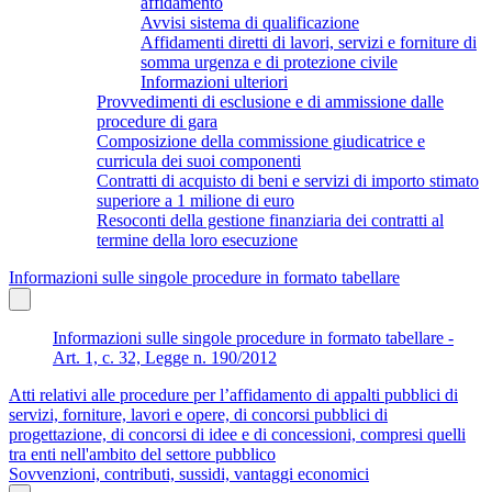
affidamento
Avvisi sistema di qualificazione
Affidamenti diretti di lavori, servizi e forniture di
somma urgenza e di protezione civile
Informazioni ulteriori
Provvedimenti di esclusione e di ammissione dalle
procedure di gara
Composizione della commissione giudicatrice e
curricula dei suoi componenti
Contratti di acquisto di beni e servizi di importo stimato
superiore a 1 milione di euro
Resoconti della gestione finanziaria dei contratti al
termine della loro esecuzione
Informazioni sulle singole procedure in formato tabellare
Informazioni sulle singole procedure in formato tabellare -
Art. 1, c. 32, Legge n. 190/2012
Atti relativi alle procedure per l’affidamento di appalti pubblici di
servizi, forniture, lavori e opere, di concorsi pubblici di
progettazione, di concorsi di idee e di concessioni, compresi quelli
tra enti nell'ambito del settore pubblico
Sovvenzioni, contributi, sussidi, vantaggi economici