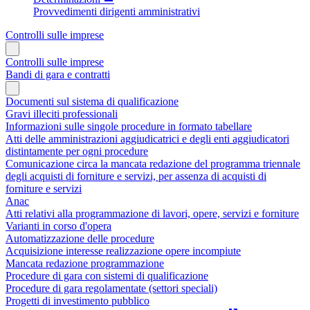
Provvedimenti dirigenti amministrativi
Controlli sulle imprese
Controlli sulle imprese
Bandi di gara e contratti
Documenti sul sistema di qualificazione
Gravi illeciti professionali
Informazioni sulle singole procedure in formato tabellare
Atti delle amministrazioni aggiudicatrici e degli enti aggiudicatori
distintamente per ogni procedure
Comunicazione circa la mancata redazione del programma triennale
degli acquisti di forniture e servizi, per assenza di acquisti di
forniture e servizi
Anac
Atti relativi alla programmazione di lavori, opere, servizi e forniture
Varianti in corso d'opera
Automatizzazione delle procedure
Acquisizione interesse realizzazione opere incompiute
Mancata redazione programmazione
Procedure di gara con sistemi di qualificazione
Procedure di gara regolamentate (settori speciali)
Progetti di investimento pubblico