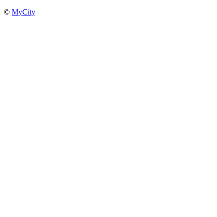
©
MyCity