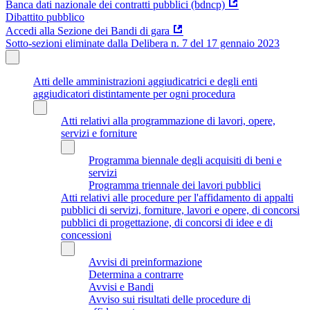
Banca dati nazionale dei contratti pubblici (bdncp)
Dibattito pubblico
Accedi alla Sezione dei Bandi di gara
Sotto-sezioni eliminate dalla Delibera n. 7 del 17 gennaio 2023
Atti delle amministrazioni aggiudicatrici e degli enti
aggiudicatori distintamente per ogni procedura
Atti relativi alla programmazione di lavori, opere,
servizi e forniture
Programma biennale degli acquisiti di beni e
servizi
Programma triennale dei lavori pubblici
Atti relativi alle procedure per l'affidamento di appalti
pubblici di servizi, forniture, lavori e opere, di concorsi
pubblici di progettazione, di concorsi di idee e di
concessioni
Avvisi di preinformazione
Determina a contrarre
Avvisi e Bandi
Avviso sui risultati delle procedure di