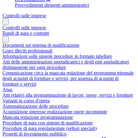
Provvedimenti dirigenti amministrativi
Controlli sulle imprese
Controlli sulle imprese
Bandi di gara e contratti
Documenti sul sistema di qualificazione
Gravi illeciti professionali
Informazioni sulle singole procedure in formato tabellare
Atti delle amministrazioni aggiudicatrici e degli enti aggiudicatori
distintamente per ogni procedure
Comunicazione circa la mancata redazione del programma triennale
degli acquisti di forniture e servizi, per assenza di acquisti di
forniture e servizi
Anac
Atti relativi alla programmazione di lavori, opere, servizi e forniture
Varianti in corso d'opera
Automatizzazione delle procedure
Acquisizione interesse realizzazione opere incompiute
Mancata redazione programmazione
Procedure di gara con sistemi di qualificazione
Procedure di gara regolamentate (settori speciali)
Progetti di investimento pubblico