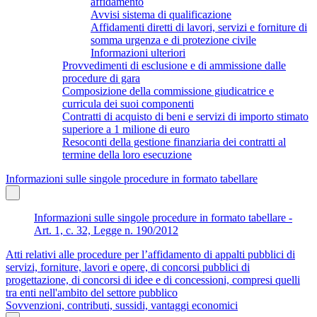
affidamento
Avvisi sistema di qualificazione
Affidamenti diretti di lavori, servizi e forniture di
somma urgenza e di protezione civile
Informazioni ulteriori
Provvedimenti di esclusione e di ammissione dalle
procedure di gara
Composizione della commissione giudicatrice e
curricula dei suoi componenti
Contratti di acquisto di beni e servizi di importo stimato
superiore a 1 milione di euro
Resoconti della gestione finanziaria dei contratti al
termine della loro esecuzione
Informazioni sulle singole procedure in formato tabellare
Informazioni sulle singole procedure in formato tabellare -
Art. 1, c. 32, Legge n. 190/2012
Atti relativi alle procedure per l’affidamento di appalti pubblici di
servizi, forniture, lavori e opere, di concorsi pubblici di
progettazione, di concorsi di idee e di concessioni, compresi quelli
tra enti nell'ambito del settore pubblico
Sovvenzioni, contributi, sussidi, vantaggi economici