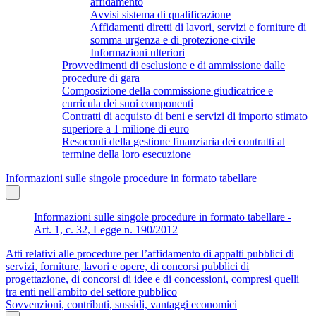
affidamento
Avvisi sistema di qualificazione
Affidamenti diretti di lavori, servizi e forniture di
somma urgenza e di protezione civile
Informazioni ulteriori
Provvedimenti di esclusione e di ammissione dalle
procedure di gara
Composizione della commissione giudicatrice e
curricula dei suoi componenti
Contratti di acquisto di beni e servizi di importo stimato
superiore a 1 milione di euro
Resoconti della gestione finanziaria dei contratti al
termine della loro esecuzione
Informazioni sulle singole procedure in formato tabellare
Informazioni sulle singole procedure in formato tabellare -
Art. 1, c. 32, Legge n. 190/2012
Atti relativi alle procedure per l’affidamento di appalti pubblici di
servizi, forniture, lavori e opere, di concorsi pubblici di
progettazione, di concorsi di idee e di concessioni, compresi quelli
tra enti nell'ambito del settore pubblico
Sovvenzioni, contributi, sussidi, vantaggi economici