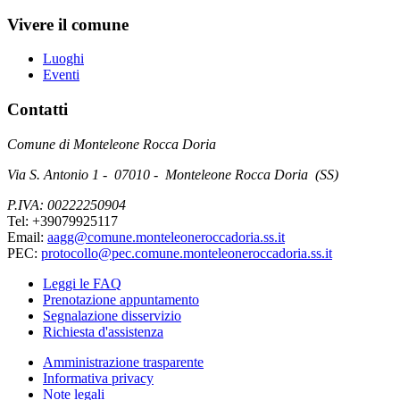
Vivere il comune
Luoghi
Eventi
Contatti
Comune di Monteleone Rocca Doria
Via S. Antonio 1 - 07010 - Monteleone Rocca Doria (SS)
P.IVA: 00222250904
Tel: +39079925117
Email:
aagg@comune.monteleoneroccadoria.ss.it
PEC:
protocollo@pec.comune.monteleoneroccadoria.ss.it
Leggi le FAQ
Prenotazione appuntamento
Segnalazione disservizio
Richiesta d'assistenza
Amministrazione trasparente
Informativa privacy
Note legali