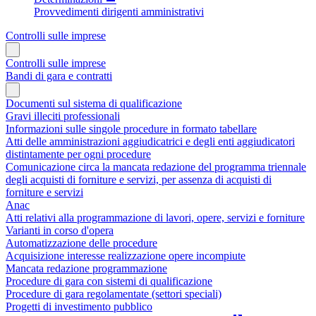
Provvedimenti dirigenti amministrativi
Controlli sulle imprese
Controlli sulle imprese
Bandi di gara e contratti
Documenti sul sistema di qualificazione
Gravi illeciti professionali
Informazioni sulle singole procedure in formato tabellare
Atti delle amministrazioni aggiudicatrici e degli enti aggiudicatori
distintamente per ogni procedure
Comunicazione circa la mancata redazione del programma triennale
degli acquisti di forniture e servizi, per assenza di acquisti di
forniture e servizi
Anac
Atti relativi alla programmazione di lavori, opere, servizi e forniture
Varianti in corso d'opera
Automatizzazione delle procedure
Acquisizione interesse realizzazione opere incompiute
Mancata redazione programmazione
Procedure di gara con sistemi di qualificazione
Procedure di gara regolamentate (settori speciali)
Progetti di investimento pubblico