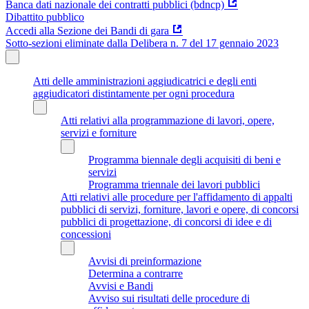
Banca dati nazionale dei contratti pubblici (bdncp)
Dibattito pubblico
Accedi alla Sezione dei Bandi di gara
Sotto-sezioni eliminate dalla Delibera n. 7 del 17 gennaio 2023
Atti delle amministrazioni aggiudicatrici e degli enti
aggiudicatori distintamente per ogni procedura
Atti relativi alla programmazione di lavori, opere,
servizi e forniture
Programma biennale degli acquisiti di beni e
servizi
Programma triennale dei lavori pubblici
Atti relativi alle procedure per l'affidamento di appalti
pubblici di servizi, forniture, lavori e opere, di concorsi
pubblici di progettazione, di concorsi di idee e di
concessioni
Avvisi di preinformazione
Determina a contrarre
Avvisi e Bandi
Avviso sui risultati delle procedure di