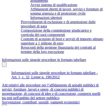
affidamento
Avvisi sistema di qualificazione
Affidamenti diretti di lavori, servizi e forniture di
somma urgenza e di protezione civile
Informazioni ulteriori
Provvedimenti di esclusione e di ammissione dalle
procedure di gara
Composizione della commissione giudicatrice e
curricula dei suoi componenti
Contratti di acquisto di beni e servizi di importo stimato
superiore a 1 milione di euro
Resoconti della gestione finanziaria dei contratti al
termine della loro esecuzione
Informazioni sulle singole procedure in formato tabellare
Informazioni sulle singole procedure in formato tabellare -
Art. 1, c. 32, Legge n. 190/2012
Atti relativi alle procedure per l’affidamento di appalti pubblici di
servizi, forniture, lavori e opere, di concorsi pubblici di
progettazione, di concorsi di idee e di concessioni, compresi quelli
tra enti nell'ambito del settore pubblico
Sovvenzioni, contributi, sussidi, vantaggi economici