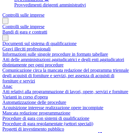
Provvedimenti dirigenti amministrativi
Controlli sulle imprese
Controlli sulle imprese
Bandi di gara e contratti
Documenti sul sistema di qualificazione
Gravi illeciti professionali
Informazioni sulle singole procedure in formato tabellare
Atti delle amministrazioni aggiudicatrici e degli enti aggiudicatori
distintamente per ogni procedure
Comunicazione circa la mancata redazione del programma triennale
degli acquisti di forniture e servizi, per assenza di acquisti di
forniture e servizi
Anac
Atti relativi alla programmazione di lavori, opere, servizi e forniture
Varianti in corso d'opera
Automatizzazione delle procedure
Acquisizione interesse realizzazione opere incompiute
Mancata redazione programmazione
Procedure di gara con sistemi di qualificazione
Procedure di gara regolamentate (settori speciali)
Progetti di investimento pubblico