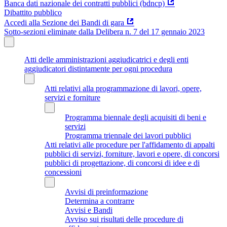
Banca dati nazionale dei contratti pubblici (bdncp)
Dibattito pubblico
Accedi alla Sezione dei Bandi di gara
Sotto-sezioni eliminate dalla Delibera n. 7 del 17 gennaio 2023
Atti delle amministrazioni aggiudicatrici e degli enti
aggiudicatori distintamente per ogni procedura
Atti relativi alla programmazione di lavori, opere,
servizi e forniture
Programma biennale degli acquisiti di beni e
servizi
Programma triennale dei lavori pubblici
Atti relativi alle procedure per l'affidamento di appalti
pubblici di servizi, forniture, lavori e opere, di concorsi
pubblici di progettazione, di concorsi di idee e di
concessioni
Avvisi di preinformazione
Determina a contrarre
Avvisi e Bandi
Avviso sui risultati delle procedure di