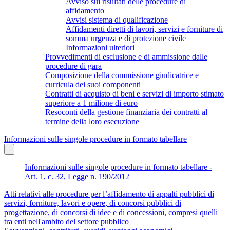
Avviso sui risultati delle procedure di
affidamento
Avvisi sistema di qualificazione
Affidamenti diretti di lavori, servizi e forniture di
somma urgenza e di protezione civile
Informazioni ulteriori
Provvedimenti di esclusione e di ammissione dalle
procedure di gara
Composizione della commissione giudicatrice e
curricula dei suoi componenti
Contratti di acquisto di beni e servizi di importo stimato
superiore a 1 milione di euro
Resoconti della gestione finanziaria dei contratti al
termine della loro esecuzione
Informazioni sulle singole procedure in formato tabellare
Informazioni sulle singole procedure in formato tabellare -
Art. 1, c. 32, Legge n. 190/2012
Atti relativi alle procedure per l’affidamento di appalti pubblici di
servizi, forniture, lavori e opere, di concorsi pubblici di
progettazione, di concorsi di idee e di concessioni, compresi quelli
tra enti nell'ambito del settore pubblico