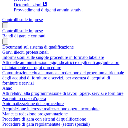
Determinazioni
Provvedimenti dirigenti amministrativi
Controlli sulle imprese
Controlli sulle imprese
Bandi di gara e contratti
Documenti sul sistema di qualificazione
Gravi illeciti professionali
Informazioni sulle singole procedure in formato tabellare
Atti delle amministrazioni aggiudicatrici e degli enti aggiudicatori
distintamente per ogni procedure
Comunicazione circa la mancata redazione del programma triennale
degli acquisti di forniture e servizi, per assenza di acquisti di
forniture e servizi
Anac
Atti relativi alla programmazione di lavori, opere, servizi e forniture
Varianti in corso d'opera
Automatizzazione delle procedure
Acquisizione interesse realizzazione opere incompiute
Mancata redazione programmazione
Procedure di gara con sistemi di qualificazione
Procedure di gara regolamentate (settori speciali)