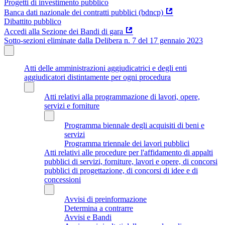
Progetti di investimento pubblico
Banca dati nazionale dei contratti pubblici (bdncp)
Dibattito pubblico
Accedi alla Sezione dei Bandi di gara
Sotto-sezioni eliminate dalla Delibera n. 7 del 17 gennaio 2023
Atti delle amministrazioni aggiudicatrici e degli enti
aggiudicatori distintamente per ogni procedura
Atti relativi alla programmazione di lavori, opere,
servizi e forniture
Programma biennale degli acquisiti di beni e
servizi
Programma triennale dei lavori pubblici
Atti relativi alle procedure per l'affidamento di appalti
pubblici di servizi, forniture, lavori e opere, di concorsi
pubblici di progettazione, di concorsi di idee e di
concessioni
Avvisi di preinformazione
Determina a contrarre
Avvisi e Bandi