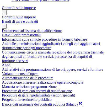
Controlli sulle imprese
Controlli sulle imprese
Bandi di gara e contratti
Documenti sul sistema di qualificazione
Gravi illeciti professionali
Informazioni sulle singole procedure in formato tabellare
Atti delle amministrazioni aggiudicatrici e degli enti aggiudicatori
distintamente per ogni procedure
Comunicazione circa la mancata redazione del programma triennale
degli acquisti di forniture e servizi, per assenza di acquisti di
forniture e servizi
Anac
Atti relativi alla programmazione di lavori, opere, servizi e forniture
Varianti in corso d'opera
Automatizzazione delle procedure
Acquisizione interesse realizzazione opere incompiute
Mancata redazione programmazione
Procedure di gara con sistemi di qualificazione
Procedure di gara regolamentate (settori speciali)
Progetti di investimento pubblico
Banca dati nazionale dei contratti pubblici (bdncp)