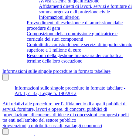
Avvisi sistema di qualificazione
Affidamenti diretti di lavori, servizi e forniture di
somma urgenza e di protezione civile
Informazioni ulteriori
Provvedimenti di esclusione e di ammissione dalle
procedure di gara
Composizione della commissione giudicatrice e
curricula dei suoi componenti
Contratti di acquisto di beni e servizi di importo stimato
superiore a 1 milione di euro
Resoconti della gestione finanziaria dei contratti al
termine della loro esecuzione
Informazioni sulle singole procedure in formato tabellare
Informazioni sulle singole procedure in formato tabellare -
Art. 1, c. 32, Legge n. 190/2012
Atti relativi alle procedure per l’affidamento di appalti pubblici di
servizi, forniture, lavori e opere, di concorsi pubblici di
progettazione, di concorsi di idee e di concessioni, compresi quelli
tra enti nell'ambito del settore pubblico
Sovvenzioni, contributi, sussidi, vantaggi economici