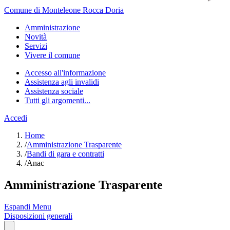
Comune di Monteleone Rocca Doria
Amministrazione
Novità
Servizi
Vivere il comune
Accesso all'informazione
Assistenza agli invalidi
Assistenza sociale
Tutti gli argomenti...
Accedi
Home
/
Amministrazione Trasparente
/
Bandi di gara e contratti
/
Anac
Amministrazione Trasparente
Espandi Menu
Disposizioni generali