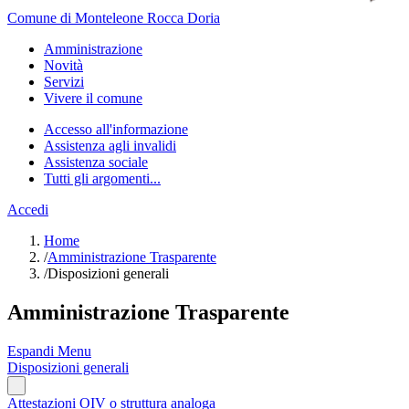
Comune di Monteleone Rocca Doria
Amministrazione
Novità
Servizi
Vivere il comune
Accesso all'informazione
Assistenza agli invalidi
Assistenza sociale
Tutti gli argomenti...
Accedi
Home
/
Amministrazione Trasparente
/
Disposizioni generali
Amministrazione Trasparente
Espandi Menu
Disposizioni generali
Attestazioni OIV o struttura analoga