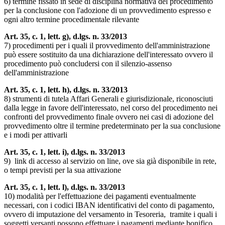
6) termine fissato in sede di disciplina normativa del procedimento
per la conclusione con l'adozione di un provvedimento espresso e
ogni altro termine procedimentale rilevante
Art. 35, c. 1, lett. g), d.lgs. n. 33/2013
7) procedimenti per i quali il provvedimento dell'amministrazione
può essere sostituito da una dichiarazione dell'interessato ovvero il
procedimento può concludersi con il silenzio-assenso
dell'amministrazione
Art. 35, c. 1, lett. h), d.lgs. n. 33/2013
8) strumenti di tutela Affari Generali e giurisdizionale, riconosciuti
dalla legge in favore dell'interessato, nel corso del procedimento nei
confronti del provvedimento finale ovvero nei casi di adozione del
provvedimento oltre il termine predeterminato per la sua conclusione
e i modi per attivarli
Art. 35, c. 1, lett. i), d.lgs. n. 33/2013
9) link di accesso al servizio on line, ove sia già disponibile in rete,
o tempi previsti per la sua attivazione
Art. 35, c. 1, lett. l), d.lgs. n. 33/2013
10) modalità per l'effettuazione dei pagamenti eventualmente
necessari, con i codici IBAN identificativi del conto di pagamento,
ovvero di imputazione del versamento in Tesoreria, tramite i quali i
soggetti versanti possono effettuare i pagamenti mediante bonifico