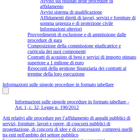
Avviso sui risultati delle procedure di
affidamento
Avvisi sistema di qualificazione
Affidamenti diretti di lavori, servizi e forniture di
somma urgenza e di protezione civile
Informazioni ulteriori
Provvedimenti di esclusione e di ammissione dalle
procedure di gara
Composizione della commissione giudicatrice e
curricula dei suoi componenti
Contratti di acquisto di beni e servizi di importo stimato
superiore a 1 milione di euro
Resoconti della gestione finanziaria dei contratti al
termine della loro esecuzione
Informazioni sulle singole procedure in formato tabellare
Informazioni sulle singole procedure in formato tabellare -
Art. 1, c. 32, Legge n. 190/2012
Atti relativi alle procedure per l’affidamento di appalti pubblici di
servizi, forniture, lavori e opere, di concorsi pubblici di
progettazione, di concorsi di idee e di concessioni, compresi quelli
tra enti nell'ambito del settore pubblico