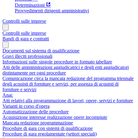
Determinazioni
Provvedimenti dirigenti amministrativi
Controlli sulle imprese
Controlli sulle imprese
Bandi di gara e contratti
Documenti sul sistema di qualificazione
Gravi illeciti professionali
Informazioni sulle singole procedure in formato tabellare
Atti delle amministrazioni aggiudicatrici e degli enti aggiudicatori
distintamente per ogni procedure
Comunicazione circa la mancata redazione del programma triennale
degli acquisti di forniture e servizi, per assenza di acquisti di
forniture e servizi
Anac
Atti relativi alla programmazione di lavori, opere, servizi e forniture
Varianti in corso d'opera
Automatizzazione delle procedure
Acquisizione interesse realizzazione opere incompiute
Mancata redazione programmazione
Procedure di gara con sistemi di qualificazione
Procedure di gara regolamentate (settori speciali)