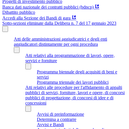
Progetti di investimento pubblico
Banca dati nazionale dei contratti pubblici (bdncp)
Dibattito pubblico
Accedi alla Sezione dei Bandi di gara
Sotto-sezioni eliminate dalla Delibera n. 7 del 17 gennaio 2023
Atti delle amministrazioni aggiudicatrici e degli enti
aggiudicatori distintamente per ogni procedura
Atti relativi alla programmazione di lavori, opere,
servizi e forniture
Programma biennale degli acquisiti di beni e
servizi
Programma triennale dei lavori pubblici
Atti relativi alle procedure per l'affidamento di appalti
pubblici di servizi, forniture, lavori e opere, di concorsi
pubblici di progettazione, di concorsi di idee e di
concessioni
Avvisi di preinformazione
Determina a contrarre
Avvisi e Bandi