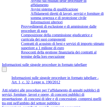
Avviso sui risultati delle procedure di
affidamento
Avvisi sistema di qualificazione
Affidamenti diretti di lavori, servizi e forniture di
somma urgenza e di protezione civile
Informazioni ulteriori
Provvedimenti di esclusione e di ammissione dalle
procedure di gara
Composizione della commissione giudicatrice e
curricula dei suoi componenti
Contratti di acquisto di beni e servizi di importo stimato
superiore a 1 milione di euro
Resoconti della gestione finanziaria dei contratti al
termine della loro esecuzione
Informazioni sulle singole procedure in formato tabellare
Informazioni sulle singole procedure in formato tabellare -
Art. 1, c. 32, Legge n. 190/2012
Atti relativi alle procedure per l’affidamento di appalti pubblici di
servizi, forniture, lavori e opere, di concorsi pubblici di
progettazione, di concorsi di idee e di concessioni, compresi quelli
tra enti nell'ambito del settore pubblico