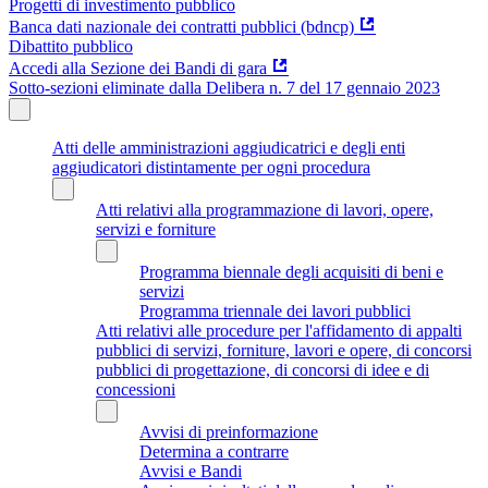
Progetti di investimento pubblico
Banca dati nazionale dei contratti pubblici (bdncp)
Dibattito pubblico
Accedi alla Sezione dei Bandi di gara
Sotto-sezioni eliminate dalla Delibera n. 7 del 17 gennaio 2023
Atti delle amministrazioni aggiudicatrici e degli enti
aggiudicatori distintamente per ogni procedura
Atti relativi alla programmazione di lavori, opere,
servizi e forniture
Programma biennale degli acquisiti di beni e
servizi
Programma triennale dei lavori pubblici
Atti relativi alle procedure per l'affidamento di appalti
pubblici di servizi, forniture, lavori e opere, di concorsi
pubblici di progettazione, di concorsi di idee e di
concessioni
Avvisi di preinformazione
Determina a contrarre
Avvisi e Bandi