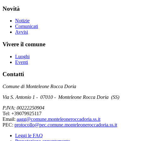
Novità
Notizie
Comunicati
Avvisi
Vivere il comune
Luoghi
Eventi
Contatti
Comune di Monteleone Rocca Doria
Via S. Antonio 1 - 07010 - Monteleone Rocca Doria (SS)
P.IVA: 00222250904
Tel: +39079925117
Email:
aagg@comune.monteleoneroccadoria.ss.it
PEC:
protocollo@pec.comune.monteleoneroccadoria.ss.it
Leggi le FAQ