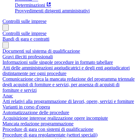
Determinazioni
Provvedimenti dirigenti amministrativi
Controlli sulle imprese
Controlli sulle imprese
Bandi di gara e contratti
Documenti sul sistema di qualificazione
Gravi illeciti professionali
Informazioni sulle singole procedure in formato tabellare
Atti delle amministrazioni aggiudicatrici e degli enti aggiudicatori
distintamente per ogni procedure
Comunicazione circa la mancata redazione del programma triennale
degli acquisti di forniture e servizi, per assenza di acquisti di
forniture e servizi
Anac
Atti relativi alla programmazione di lavori, opere, servizi e forniture
Varianti in corso d'opera
Automatizzazione delle procedure
Acquisizione interesse realizzazione opere incompiute
Mancata redazione programmazione
Procedure di gara con sistemi di qualificazione
Procedure di gara regolamentate (settori speciali)