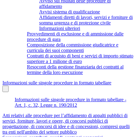
Avviso sui risultati delle procedure di
affidamento
Avvisi sistema di qualificazione
Affidamenti diretti di lavori, servizi e forniture di
somma urgenza e di protezione civile
Informazioni ulteriori
Provvedimenti di esclusione e di ammissione dalle
procedure di gara
Composizione della commissione giudicatrice e
curricula dei suoi componenti
Contratti di acquisto di beni e servizi di importo stimato
superiore a 1 milione di euro
Resoconti della gestione finanziaria dei contratti al
termine della loro esecuzione
Informazioni sulle singole procedure in formato tabellare
Informazioni sulle singole procedure in formato tabellare -
Art. 1, c. 32, Legge n. 190/2012
Atti relativi alle procedure per l’affidamento di appalti pubblici di
servizi, forniture, lavori e opere, di concorsi pubblici di
progettazione, di concorsi di idee e di concessioni, compresi quelli
tra enti nell'ambito del settore pubblico