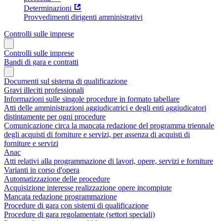
Determinazioni
Provvedimenti dirigenti amministrativi
Controlli sulle imprese
Controlli sulle imprese
Bandi di gara e contratti
Documenti sul sistema di qualificazione
Gravi illeciti professionali
Informazioni sulle singole procedure in formato tabellare
Atti delle amministrazioni aggiudicatrici e degli enti aggiudicatori
distintamente per ogni procedure
Comunicazione circa la mancata redazione del programma triennale
degli acquisti di forniture e servizi, per assenza di acquisti di
forniture e servizi
Anac
Atti relativi alla programmazione di lavori, opere, servizi e forniture
Varianti in corso d'opera
Automatizzazione delle procedure
Acquisizione interesse realizzazione opere incompiute
Mancata redazione programmazione
Procedure di gara con sistemi di qualificazione
Procedure di gara regolamentate (settori speciali)