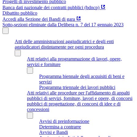
Progetti di investimento pubblico
Banca dati nazionale dei contratti pubblici (bdncp)
Dibattito pubblico
Accedi alla Sezione dei Bandi di gara
Sotto-sezioni eliminate dalla Delibera n. 7 del 17 gennaio 2023
Atti delle amministrazioni aggiudicatrici e degli enti
aggiudicatori distintamente per ogni procedura
Atti relativi alla programmazione di lavori, opere,
servizi e forniture
Programma biennale degli acquisiti di beni e
servizi
Programma triennale dei lavori pubblici
Atti relativi alle procedure per l'affidamento di appalti
pubblici di servizi, forniture, lavori e opere, di concorsi
pubblici di progettazione, di concorsi di idee e di
concessioni
Avvisi di preinformazione
Determina a contrarre
Avvisi e Bandi