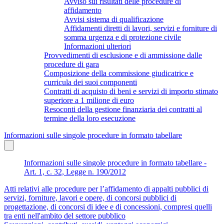
Avviso sui risultati delle procedure di
affidamento
Avvisi sistema di qualificazione
Affidamenti diretti di lavori, servizi e forniture di
somma urgenza e di protezione civile
Informazioni ulteriori
Provvedimenti di esclusione e di ammissione dalle
procedure di gara
Composizione della commissione giudicatrice e
curricula dei suoi componenti
Contratti di acquisto di beni e servizi di importo stimato
superiore a 1 milione di euro
Resoconti della gestione finanziaria dei contratti al
termine della loro esecuzione
Informazioni sulle singole procedure in formato tabellare
Informazioni sulle singole procedure in formato tabellare -
Art. 1, c. 32, Legge n. 190/2012
Atti relativi alle procedure per l’affidamento di appalti pubblici di
servizi, forniture, lavori e opere, di concorsi pubblici di
progettazione, di concorsi di idee e di concessioni, compresi quelli
tra enti nell'ambito del settore pubblico