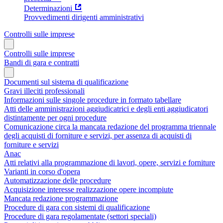
Determinazioni
Provvedimenti dirigenti amministrativi
Controlli sulle imprese
Controlli sulle imprese
Bandi di gara e contratti
Documenti sul sistema di qualificazione
Gravi illeciti professionali
Informazioni sulle singole procedure in formato tabellare
Atti delle amministrazioni aggiudicatrici e degli enti aggiudicatori
distintamente per ogni procedure
Comunicazione circa la mancata redazione del programma triennale
degli acquisti di forniture e servizi, per assenza di acquisti di
forniture e servizi
Anac
Atti relativi alla programmazione di lavori, opere, servizi e forniture
Varianti in corso d'opera
Automatizzazione delle procedure
Acquisizione interesse realizzazione opere incompiute
Mancata redazione programmazione
Procedure di gara con sistemi di qualificazione
Procedure di gara regolamentate (settori speciali)