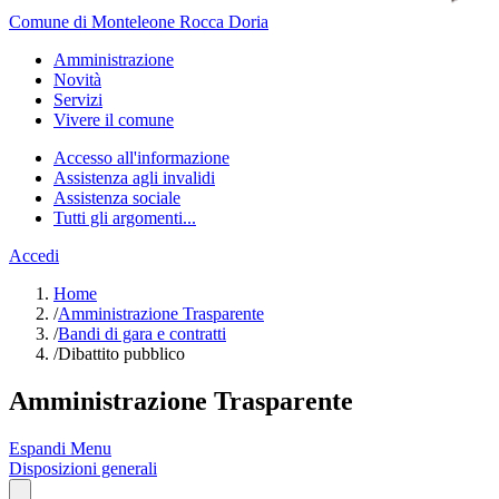
Comune di Monteleone Rocca Doria
Amministrazione
Novità
Servizi
Vivere il comune
Accesso all'informazione
Assistenza agli invalidi
Assistenza sociale
Tutti gli argomenti...
Accedi
Home
/
Amministrazione Trasparente
/
Bandi di gara e contratti
/
Dibattito pubblico
Amministrazione Trasparente
Espandi Menu
Disposizioni generali