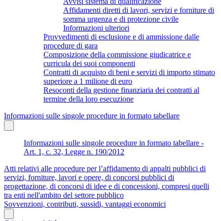
Avvisi sistema di qualificazione
Affidamenti diretti di lavori, servizi e forniture di
somma urgenza e di protezione civile
Informazioni ulteriori
Provvedimenti di esclusione e di ammissione dalle
procedure di gara
Composizione della commissione giudicatrice e
curricula dei suoi componenti
Contratti di acquisto di beni e servizi di importo stimato
superiore a 1 milione di euro
Resoconti della gestione finanziaria dei contratti al
termine della loro esecuzione
Informazioni sulle singole procedure in formato tabellare
Informazioni sulle singole procedure in formato tabellare -
Art. 1, c. 32, Legge n. 190/2012
Atti relativi alle procedure per l’affidamento di appalti pubblici di
servizi, forniture, lavori e opere, di concorsi pubblici di
progettazione, di concorsi di idee e di concessioni, compresi quelli
tra enti nell'ambito del settore pubblico
Sovvenzioni, contributi, sussidi, vantaggi economici