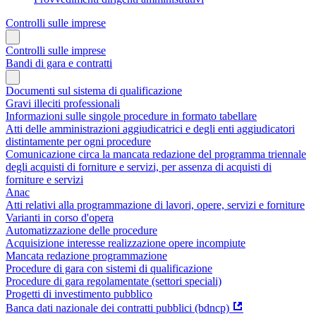
Controlli sulle imprese
Controlli sulle imprese
Bandi di gara e contratti
Documenti sul sistema di qualificazione
Gravi illeciti professionali
Informazioni sulle singole procedure in formato tabellare
Atti delle amministrazioni aggiudicatrici e degli enti aggiudicatori
distintamente per ogni procedure
Comunicazione circa la mancata redazione del programma triennale
degli acquisti di forniture e servizi, per assenza di acquisti di
forniture e servizi
Anac
Atti relativi alla programmazione di lavori, opere, servizi e forniture
Varianti in corso d'opera
Automatizzazione delle procedure
Acquisizione interesse realizzazione opere incompiute
Mancata redazione programmazione
Procedure di gara con sistemi di qualificazione
Procedure di gara regolamentate (settori speciali)
Progetti di investimento pubblico
Banca dati nazionale dei contratti pubblici (bdncp)