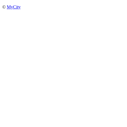
©
MyCity