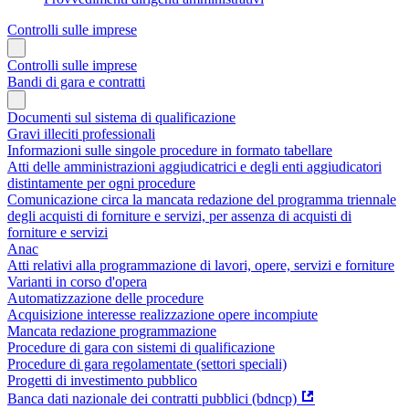
Controlli sulle imprese
Controlli sulle imprese
Bandi di gara e contratti
Documenti sul sistema di qualificazione
Gravi illeciti professionali
Informazioni sulle singole procedure in formato tabellare
Atti delle amministrazioni aggiudicatrici e degli enti aggiudicatori
distintamente per ogni procedure
Comunicazione circa la mancata redazione del programma triennale
degli acquisti di forniture e servizi, per assenza di acquisti di
forniture e servizi
Anac
Atti relativi alla programmazione di lavori, opere, servizi e forniture
Varianti in corso d'opera
Automatizzazione delle procedure
Acquisizione interesse realizzazione opere incompiute
Mancata redazione programmazione
Procedure di gara con sistemi di qualificazione
Procedure di gara regolamentate (settori speciali)
Progetti di investimento pubblico
Banca dati nazionale dei contratti pubblici (bdncp)