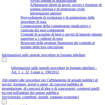
Avvisi sistema di qualificazione
Affidamenti diretti di lavori, servizi e forniture di
somma urgenza e di protezione civile
Informazioni ulteriori
Provvedimenti di esclusione e di ammissione dalle
procedure di gara
Composizione della commissione giudicatrice e
curricula dei suoi componenti
Contratti di acquisto di beni e servizi di importo stimato
superiore a 1 milione di euro
Resoconti della gestione finanziaria dei contratti al
termine della loro esecuzione
Informazioni sulle singole procedure in formato tabellare
Informazioni sulle singole procedure in formato tabellare -
Art. 1, c. 32, Legge n. 190/2012
Atti relativi alle procedure per l’affidamento di appalti pubblici di
servizi, forniture, lavori e opere, di concorsi pubblici di
progettazione, di concorsi di idee e di concessioni, compresi quelli
tra enti nell'ambito del settore pubblico
Sovvenzioni, contributi, sussidi, vantaggi economici