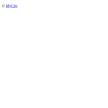
©
MyCity