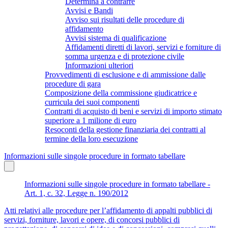
Determina a contrarre
Avvisi e Bandi
Avviso sui risultati delle procedure di
affidamento
Avvisi sistema di qualificazione
Affidamenti diretti di lavori, servizi e forniture di
somma urgenza e di protezione civile
Informazioni ulteriori
Provvedimenti di esclusione e di ammissione dalle
procedure di gara
Composizione della commissione giudicatrice e
curricula dei suoi componenti
Contratti di acquisto di beni e servizi di importo stimato
superiore a 1 milione di euro
Resoconti della gestione finanziaria dei contratti al
termine della loro esecuzione
Informazioni sulle singole procedure in formato tabellare
Informazioni sulle singole procedure in formato tabellare -
Art. 1, c. 32, Legge n. 190/2012
Atti relativi alle procedure per l’affidamento di appalti pubblici di
servizi, forniture, lavori e opere, di concorsi pubblici di