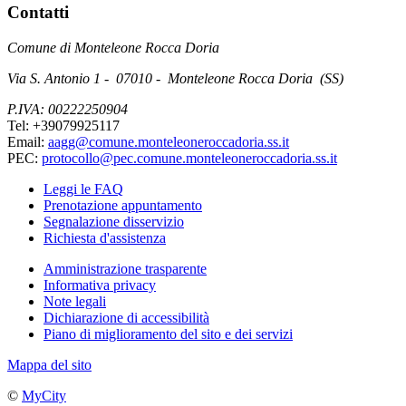
Contatti
Comune di Monteleone Rocca Doria
Via S. Antonio 1 - 07010 - Monteleone Rocca Doria (SS)
P.IVA: 00222250904
Tel: +39079925117
Email:
aagg@comune.monteleoneroccadoria.ss.it
PEC:
protocollo@pec.comune.monteleoneroccadoria.ss.it
Leggi le FAQ
Prenotazione appuntamento
Segnalazione disservizio
Richiesta d'assistenza
Amministrazione trasparente
Informativa privacy
Note legali
Dichiarazione di accessibilità
Piano di miglioramento del sito e dei servizi
Mappa del sito
©
MyCity