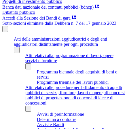
Progetti di investimento pubblico
Banca dati nazionale dei contratti pubblici (bdncp)
Dibattito pubblico
Accedi alla Sezione dei Bandi di gara
Sotto-sezioni eliminate dalla Delibera n. 7 del 17 gennaio 2023
Atti delle amministrazioni aggiudicatrici e degli enti
aggiudicatori distintamente per ogni procedura
Atti relativi alla programmazione di lavori, opere,
servizi e forniture
Programma biennale degli acquisiti di beni e
servizi
Programma triennale dei lavori pubblici
Atti relativi alle procedure per l'affidamento di appalti
pubblici di servizi, forniture, lavori e opere, di concorsi
pubblici di progettazione, di concorsi di idee e di
concessioni
Avvisi di preinformazione
Determina a contrarre
Avvisi e Bandi