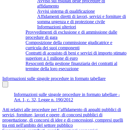
Avviso sui risultati delle procedure di
affidamento
Avvisi sistema di qualificazione
Affidamenti diretti di lavori, servizi e forniture di
somma urgenza e di protezione civile
Informazioni ulteriori
Provvedimenti di esclusione e di ammissione dalle
procedure di gara
Composizione della commissione giudicatrice e
curricula dei suoi componenti
Contratti di acquisto di beni e servizi di importo stimato
superiore a 1 milione di euro
Resoconti della gestione finanziaria dei contratti al
termine della loro esecuzione
Informazioni sulle singole procedure in formato tabellare
Informazioni sulle singole procedure in formato tabellare -
Art. 1, c. 32, Legge n. 190/2012
Atti relativi alle procedure per l’affidamento di appalti pubblici di
servizi, forniture, lavori e opere, di concorsi pubblici di
progettazione, di concorsi di idee e di concessioni, compresi quelli
tra enti nell'ambito del settore pubblico