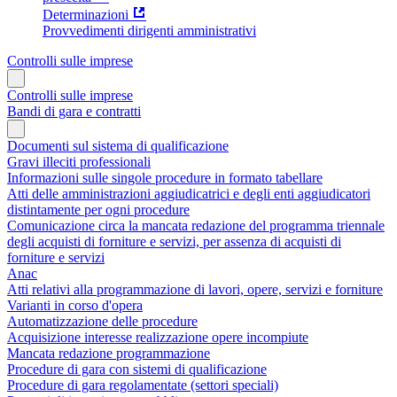
Determinazioni
Provvedimenti dirigenti amministrativi
Controlli sulle imprese
Controlli sulle imprese
Bandi di gara e contratti
Documenti sul sistema di qualificazione
Gravi illeciti professionali
Informazioni sulle singole procedure in formato tabellare
Atti delle amministrazioni aggiudicatrici e degli enti aggiudicatori
distintamente per ogni procedure
Comunicazione circa la mancata redazione del programma triennale
degli acquisti di forniture e servizi, per assenza di acquisti di
forniture e servizi
Anac
Atti relativi alla programmazione di lavori, opere, servizi e forniture
Varianti in corso d'opera
Automatizzazione delle procedure
Acquisizione interesse realizzazione opere incompiute
Mancata redazione programmazione
Procedure di gara con sistemi di qualificazione
Procedure di gara regolamentate (settori speciali)