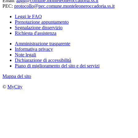
Email:
aagg@comune.monteleoneroccadoria.ss.it
PEC:
protocollo@pec.comune.monteleoneroccadoria.ss.it
Leggi le FAQ
Prenotazione appuntamento
Segnalazione disservizio
Richiesta d'assistenza
Amministrazione trasparente
Informativa privacy
Note legali
Dichiarazione di accessibilità
Piano di miglioramento del sito e dei servizi
Mappa del sito
©
MyCity