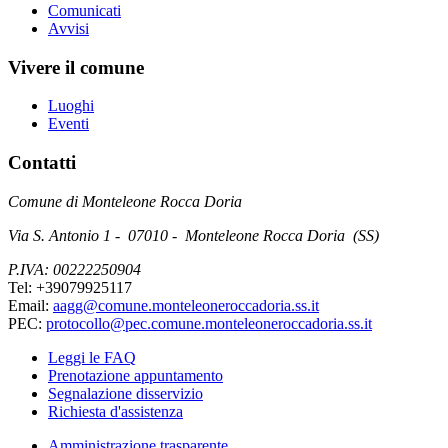
Comunicati
Avvisi
Vivere il comune
Luoghi
Eventi
Contatti
Comune di Monteleone Rocca Doria
Via S. Antonio 1 - 07010 - Monteleone Rocca Doria (SS)
P.IVA: 00222250904
Tel: +39079925117
Email:
aagg@comune.monteleoneroccadoria.ss.it
PEC:
protocollo@pec.comune.monteleoneroccadoria.ss.it
Leggi le FAQ
Prenotazione appuntamento
Segnalazione disservizio
Richiesta d'assistenza
Amministrazione trasparente