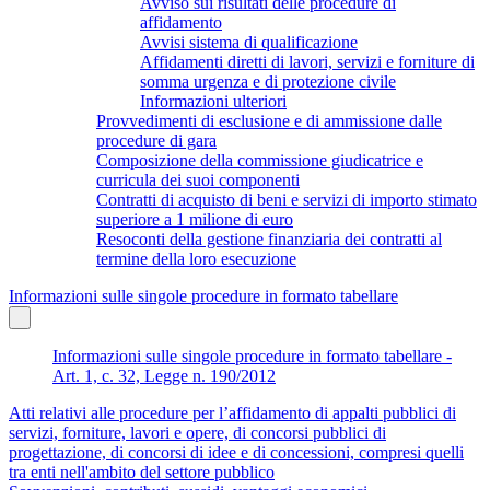
Avviso sui risultati delle procedure di
affidamento
Avvisi sistema di qualificazione
Affidamenti diretti di lavori, servizi e forniture di
somma urgenza e di protezione civile
Informazioni ulteriori
Provvedimenti di esclusione e di ammissione dalle
procedure di gara
Composizione della commissione giudicatrice e
curricula dei suoi componenti
Contratti di acquisto di beni e servizi di importo stimato
superiore a 1 milione di euro
Resoconti della gestione finanziaria dei contratti al
termine della loro esecuzione
Informazioni sulle singole procedure in formato tabellare
Informazioni sulle singole procedure in formato tabellare -
Art. 1, c. 32, Legge n. 190/2012
Atti relativi alle procedure per l’affidamento di appalti pubblici di
servizi, forniture, lavori e opere, di concorsi pubblici di
progettazione, di concorsi di idee e di concessioni, compresi quelli
tra enti nell'ambito del settore pubblico