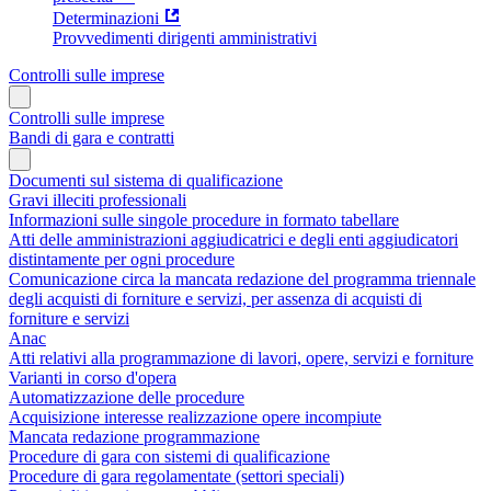
Determinazioni
Provvedimenti dirigenti amministrativi
Controlli sulle imprese
Controlli sulle imprese
Bandi di gara e contratti
Documenti sul sistema di qualificazione
Gravi illeciti professionali
Informazioni sulle singole procedure in formato tabellare
Atti delle amministrazioni aggiudicatrici e degli enti aggiudicatori
distintamente per ogni procedure
Comunicazione circa la mancata redazione del programma triennale
degli acquisti di forniture e servizi, per assenza di acquisti di
forniture e servizi
Anac
Atti relativi alla programmazione di lavori, opere, servizi e forniture
Varianti in corso d'opera
Automatizzazione delle procedure
Acquisizione interesse realizzazione opere incompiute
Mancata redazione programmazione
Procedure di gara con sistemi di qualificazione
Procedure di gara regolamentate (settori speciali)