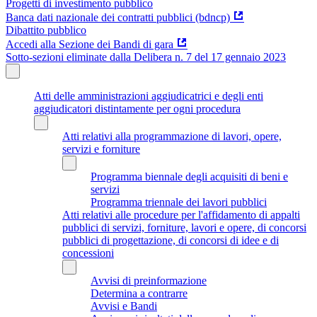
Progetti di investimento pubblico
Banca dati nazionale dei contratti pubblici (bdncp)
Dibattito pubblico
Accedi alla Sezione dei Bandi di gara
Sotto-sezioni eliminate dalla Delibera n. 7 del 17 gennaio 2023
Atti delle amministrazioni aggiudicatrici e degli enti
aggiudicatori distintamente per ogni procedura
Atti relativi alla programmazione di lavori, opere,
servizi e forniture
Programma biennale degli acquisiti di beni e
servizi
Programma triennale dei lavori pubblici
Atti relativi alle procedure per l'affidamento di appalti
pubblici di servizi, forniture, lavori e opere, di concorsi
pubblici di progettazione, di concorsi di idee e di
concessioni
Avvisi di preinformazione
Determina a contrarre
Avvisi e Bandi