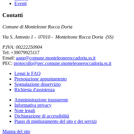
Eventi
Contatti
Comune di Monteleone Rocca Doria
Via S. Antonio 1 - 07010 - Monteleone Rocca Doria (SS)
P.IVA: 00222250904
Tel: +39079925117
Email:
aagg@comune.monteleoneroccadoria.ss.it
PEC:
protocollo@pec.comune.monteleoneroccadoria.ss.it
Leggi le FAQ
Prenotazione appuntamento
Segnalazione disservizio
Richiesta d'assistenza
Amministrazione trasparente
Informativa privacy
Note legali
Dichiarazione di accessibilità
Piano di miglioramento del sito e dei servizi
Mappa del sito