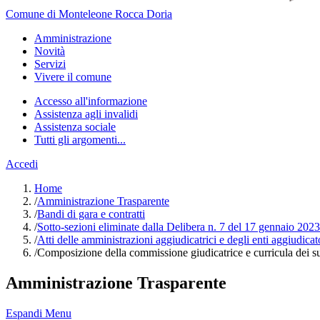
Comune di Monteleone Rocca Doria
Amministrazione
Novità
Servizi
Vivere il comune
Accesso all'informazione
Assistenza agli invalidi
Assistenza sociale
Tutti gli argomenti...
Accedi
Home
/
Amministrazione Trasparente
/
Bandi di gara e contratti
/
Sotto-sezioni eliminate dalla Delibera n. 7 del 17 gennaio 2023
/
Atti delle amministrazioni aggiudicatrici e degli enti aggiudica
/
Composizione della commissione giudicatrice e curricula dei 
Amministrazione Trasparente
Espandi Menu