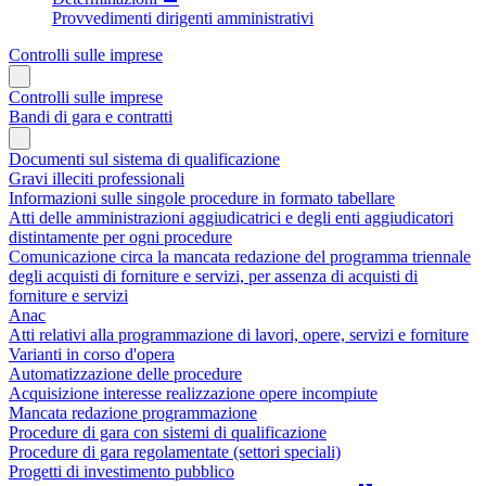
Provvedimenti dirigenti amministrativi
Controlli sulle imprese
Controlli sulle imprese
Bandi di gara e contratti
Documenti sul sistema di qualificazione
Gravi illeciti professionali
Informazioni sulle singole procedure in formato tabellare
Atti delle amministrazioni aggiudicatrici e degli enti aggiudicatori
distintamente per ogni procedure
Comunicazione circa la mancata redazione del programma triennale
degli acquisti di forniture e servizi, per assenza di acquisti di
forniture e servizi
Anac
Atti relativi alla programmazione di lavori, opere, servizi e forniture
Varianti in corso d'opera
Automatizzazione delle procedure
Acquisizione interesse realizzazione opere incompiute
Mancata redazione programmazione
Procedure di gara con sistemi di qualificazione
Procedure di gara regolamentate (settori speciali)
Progetti di investimento pubblico