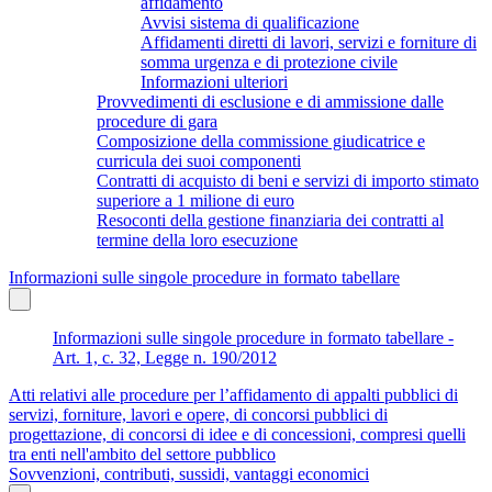
affidamento
Avvisi sistema di qualificazione
Affidamenti diretti di lavori, servizi e forniture di
somma urgenza e di protezione civile
Informazioni ulteriori
Provvedimenti di esclusione e di ammissione dalle
procedure di gara
Composizione della commissione giudicatrice e
curricula dei suoi componenti
Contratti di acquisto di beni e servizi di importo stimato
superiore a 1 milione di euro
Resoconti della gestione finanziaria dei contratti al
termine della loro esecuzione
Informazioni sulle singole procedure in formato tabellare
Informazioni sulle singole procedure in formato tabellare -
Art. 1, c. 32, Legge n. 190/2012
Atti relativi alle procedure per l’affidamento di appalti pubblici di
servizi, forniture, lavori e opere, di concorsi pubblici di
progettazione, di concorsi di idee e di concessioni, compresi quelli
tra enti nell'ambito del settore pubblico
Sovvenzioni, contributi, sussidi, vantaggi economici