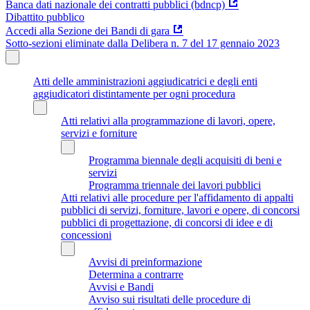
Banca dati nazionale dei contratti pubblici (bdncp)
Dibattito pubblico
Accedi alla Sezione dei Bandi di gara
Sotto-sezioni eliminate dalla Delibera n. 7 del 17 gennaio 2023
Atti delle amministrazioni aggiudicatrici e degli enti
aggiudicatori distintamente per ogni procedura
Atti relativi alla programmazione di lavori, opere,
servizi e forniture
Programma biennale degli acquisiti di beni e
servizi
Programma triennale dei lavori pubblici
Atti relativi alle procedure per l'affidamento di appalti
pubblici di servizi, forniture, lavori e opere, di concorsi
pubblici di progettazione, di concorsi di idee e di
concessioni
Avvisi di preinformazione
Determina a contrarre
Avvisi e Bandi
Avviso sui risultati delle procedure di