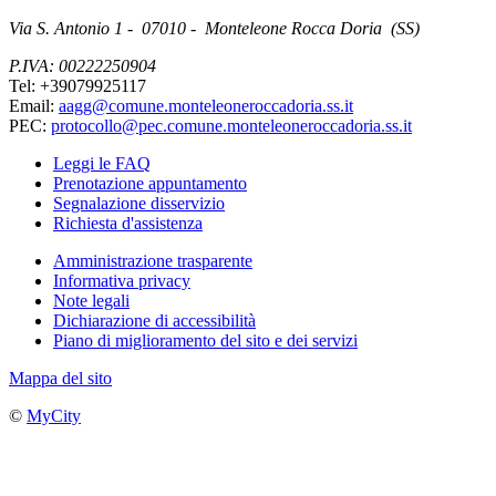
Via S. Antonio 1 - 07010 - Monteleone Rocca Doria (SS)
P.IVA: 00222250904
Tel: +39079925117
Email:
aagg@comune.monteleoneroccadoria.ss.it
PEC:
protocollo@pec.comune.monteleoneroccadoria.ss.it
Leggi le FAQ
Prenotazione appuntamento
Segnalazione disservizio
Richiesta d'assistenza
Amministrazione trasparente
Informativa privacy
Note legali
Dichiarazione di accessibilità
Piano di miglioramento del sito e dei servizi
Mappa del sito
©
MyCity