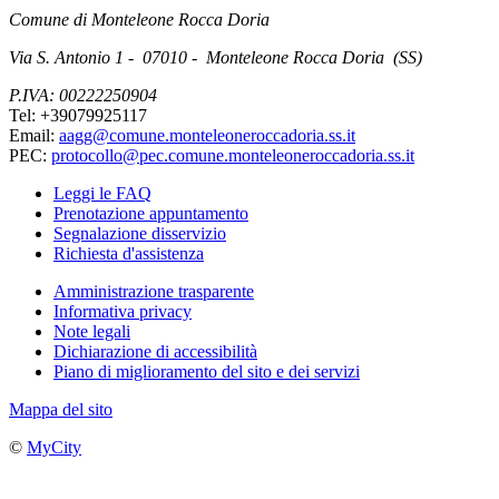
Comune di Monteleone Rocca Doria
Via S. Antonio 1 - 07010 - Monteleone Rocca Doria (SS)
P.IVA: 00222250904
Tel: +39079925117
Email:
aagg@comune.monteleoneroccadoria.ss.it
PEC:
protocollo@pec.comune.monteleoneroccadoria.ss.it
Leggi le FAQ
Prenotazione appuntamento
Segnalazione disservizio
Richiesta d'assistenza
Amministrazione trasparente
Informativa privacy
Note legali
Dichiarazione di accessibilità
Piano di miglioramento del sito e dei servizi
Mappa del sito
©
MyCity