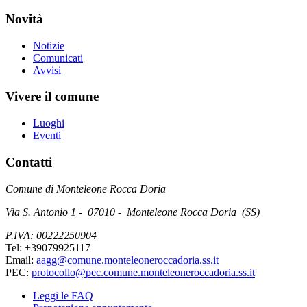
Novità
Notizie
Comunicati
Avvisi
Vivere il comune
Luoghi
Eventi
Contatti
Comune di Monteleone Rocca Doria
Via S. Antonio 1 - 07010 - Monteleone Rocca Doria (SS)
P.IVA: 00222250904
Tel: +39079925117
Email:
aagg@comune.monteleoneroccadoria.ss.it
PEC:
protocollo@pec.comune.monteleoneroccadoria.ss.it
Leggi le FAQ