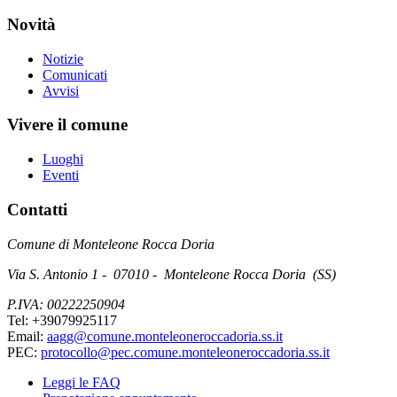
Novità
Notizie
Comunicati
Avvisi
Vivere il comune
Luoghi
Eventi
Contatti
Comune di Monteleone Rocca Doria
Via S. Antonio 1 - 07010 - Monteleone Rocca Doria (SS)
P.IVA: 00222250904
Tel: +39079925117
Email:
aagg@comune.monteleoneroccadoria.ss.it
PEC:
protocollo@pec.comune.monteleoneroccadoria.ss.it
Leggi le FAQ