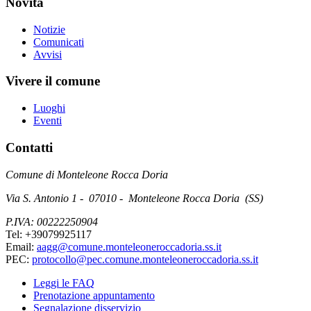
Novità
Notizie
Comunicati
Avvisi
Vivere il comune
Luoghi
Eventi
Contatti
Comune di Monteleone Rocca Doria
Via S. Antonio 1 - 07010 - Monteleone Rocca Doria (SS)
P.IVA: 00222250904
Tel: +39079925117
Email:
aagg@comune.monteleoneroccadoria.ss.it
PEC:
protocollo@pec.comune.monteleoneroccadoria.ss.it
Leggi le FAQ
Prenotazione appuntamento
Segnalazione disservizio