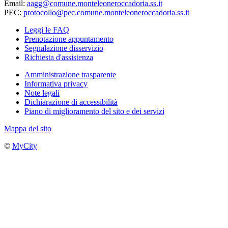
Email:
aagg@comune.monteleoneroccadoria.ss.it
PEC:
protocollo@pec.comune.monteleoneroccadoria.ss.it
Leggi le FAQ
Prenotazione appuntamento
Segnalazione disservizio
Richiesta d'assistenza
Amministrazione trasparente
Informativa privacy
Note legali
Dichiarazione di accessibilità
Piano di miglioramento del sito e dei servizi
Mappa del sito
©
MyCity