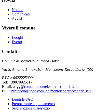
Novità
Notizie
Comunicati
Avvisi
Vivere il comune
Luoghi
Eventi
Contatti
Comune di Monteleone Rocca Doria
Via S. Antonio 1 - 07010 - Monteleone Rocca Doria (SS)
P.IVA: 00222250904
Tel: +39079925117
Email:
aagg@comune.monteleoneroccadoria.ss.it
PEC:
protocollo@pec.comune.monteleoneroccadoria.ss.it
Leggi le FAQ
Prenotazione appuntamento
Segnalazione disservizio