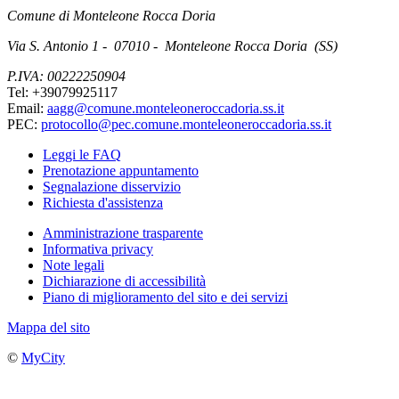
Comune di Monteleone Rocca Doria
Via S. Antonio 1 - 07010 - Monteleone Rocca Doria (SS)
P.IVA: 00222250904
Tel: +39079925117
Email:
aagg@comune.monteleoneroccadoria.ss.it
PEC:
protocollo@pec.comune.monteleoneroccadoria.ss.it
Leggi le FAQ
Prenotazione appuntamento
Segnalazione disservizio
Richiesta d'assistenza
Amministrazione trasparente
Informativa privacy
Note legali
Dichiarazione di accessibilità
Piano di miglioramento del sito e dei servizi
Mappa del sito
©
MyCity